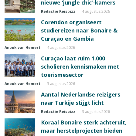
nieuwe ‘jungle chic’-kamers
Redactie Reisbizz
4 augustus 2026
Corendon organiseert
studiereizen naar Bonaire &
Curaçao en Gambia
Anouk van Hemert
4 augustus 2026
Curaçao laat ruim 1.000
scholieren kennismaken met
toerismesector
Anouk van Hemert
3 augustus 2026
Aantal Nederlandse reizigers
naar Turkije stijgt licht
Redactie Reisbizz
3 augustus 2026
Koraal Bonaire sterk achteruit,
maar herstelprojecten bieden