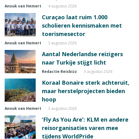
Anouk van Hemert
4 augustus 2026
Curaçao laat ruim 1.000
scholieren kennismaken met
toerismesector
Anouk van Hemert
3 augustus 2026
Aantal Nederlandse reizigers
naar Turkije stijgt licht
Redactie Reisbizz
3 augustus 2026
Koraal Bonaire sterk achteruit,
maar herstelprojecten bieden
hoop
Anouk van Hemert
3 augustus 2026
‘Fly As You Are’: KLM en andere
reisorganisaties varen mee
tijdens WorldPride