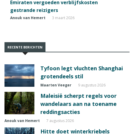
Emiraten vergoeden verblijfskosten
gestrande reizigers
Anouk van Hemert
3 maart 2026
RECENTE BERICHTEN
Tyfoon legt vluchten Shanghai
grotendeels stil
Maarten Veeger
9 augustus 2026
Maleisië scherpt regels voor
wandelaars aan na toename
reddingsacties
Anouk van Hemert
7 augustus 2026
Hitte doet winterkriebels