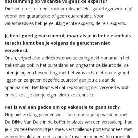
bestemming op vakantie volgens de experts?
Die kleuren zijn steeds minder relevant. Het gaat ‘tegenwoordig’
vooral om quarantaine of geen quarantaine. Voor
vakantieadvies heb je gelukkig echte experts, de reis-experts.
Jij bent goed gevaccineerd, maar als je in het ziekenhuis
terecht komt ben je volgens de geruchten niet
verzekerd.
Onzin, vrijwel elke ziektekostenverzekering dekt opname in het
ziekenhuis ook in het buitenland en ongeacht de kleurcode. Ze
laten je bij een besmetting met het virus echt niet op de grond
liggen en ze geven dezelfde zuurstof aan jou als aan de
Spanjaarden. Het klopt wel dat repatriëring niet vergoed wordt
en het kost je dan je eigen ziektekostenrisico.
Het is wel een gedoe om op vakantie te gaan toch?
Nog niet zo lang geleden wel. Toen moest je op vakantie met
De Dikke Van Dale in de koffer in plaats van een vertaalapp, had
je kilo’s telefoonmuntjes mee, verschillende portemonnees met
vreemde valuta en een stapeltje ‘travellercheques’. Nu moest ik