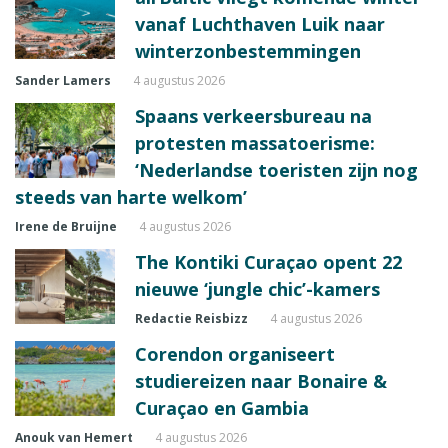
vanaf Luchthaven Luik naar
winterzonbestemmingen
Sander Lamers
4 augustus 2026
Spaans verkeersbureau na
protesten massatoerisme:
‘Nederlandse toeristen zijn nog
steeds van harte welkom’
Irene de Bruijne
4 augustus 2026
The Kontiki Curaçao opent 22
nieuwe ‘jungle chic’-kamers
Redactie Reisbizz
4 augustus 2026
Corendon organiseert
studiereizen naar Bonaire &
Curaçao en Gambia
Anouk van Hemert
4 augustus 2026