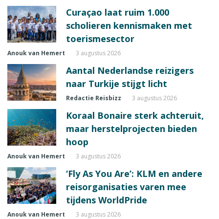
Curaçao laat ruim 1.000
scholieren kennismaken met
toerismesector
Anouk van Hemert
3 augustus 2026
Aantal Nederlandse reizigers
naar Turkije stijgt licht
Redactie Reisbizz
3 augustus 2026
Koraal Bonaire sterk achteruit,
maar herstelprojecten bieden
hoop
Anouk van Hemert
3 augustus 2026
‘Fly As You Are’: KLM en andere
reisorganisaties varen mee
tijdens WorldPride
Anouk van Hemert
3 augustus 2026