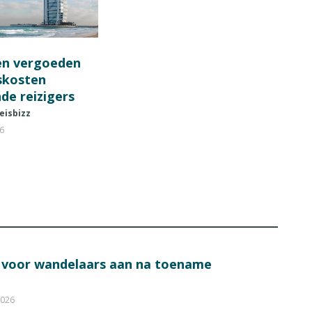
en vergoeden
fskosten
de reizigers
eisbizz
26
s voor wandelaars aan na toename
2026