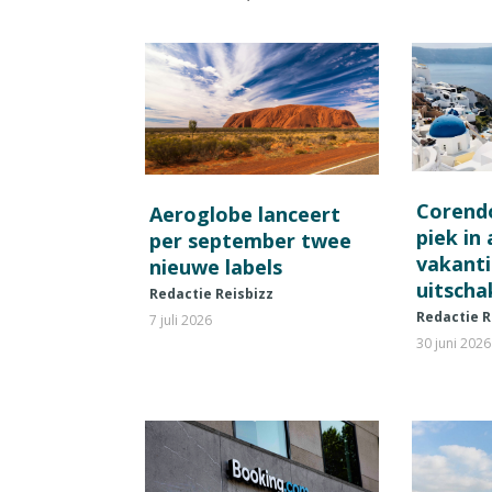
Corend
Aeroglobe lanceert
piek in
per september twee
vakant
nieuwe labels
uitscha
Redactie Reisbizz
Redactie R
7 juli 2026
30 juni 2026