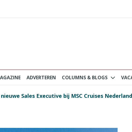
AGAZINE
ADVERTEREN
COLUMNS & BLOGS
VAC
au na protesten massatoerisme: ‘Nederlandse toe