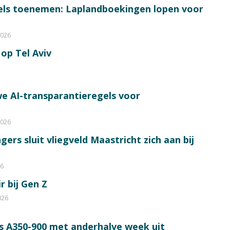
bels toenemen: Laplandboekingen lopen voor
2026
op Tel Aviv
e AI-transparantieregels voor
2026
ers sluit vliegveld Maastricht zich aan bij
26
r bij Gen Z
026
s A350-900 met anderhalve week uit