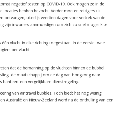
komst negatief testen op COVID-19. Ook mogen ze in de
 locaties hebben bezocht. Verder moeten reizigers uit
ontvangen, uiterlijk veertien dagen voor vertrek van de
ng zijn inwoners aanmoedigen om zich zo snel mogelijk te
s één vlucht in elke richting toegestaan. In de eerste twee
giers per vlucht.
 weten dat de bemanning op de vluchten binnen de bubbel
ntie vliegt de maatschappij om de dag van Hongkong naar
es hanteert een vergelijkbare dienstregeling.
ncering van air travel bubbles. Toch biedt het nog weinig
sen Australië en Nieuw-Zeeland werd na de onthulling van een