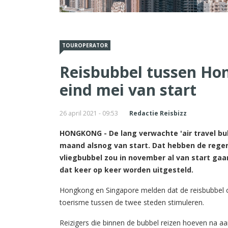
TOUROPERATOR
Reisbubbel tussen Ho
eind mei van start
26 april 2021 - 09:53
Redactie Reisbizz
HONGKONG - De lang verwachte 'air travel b
maand alsnog van start. Dat hebben de rege
vliegbubbel zou in november al van start 
dat keer op keer worden uitgesteld.
Hongkong en Singapore melden dat de reisbubbel op
toerisme tussen de twee steden stimuleren.
Reizigers die binnen de bubbel reizen hoeven na a