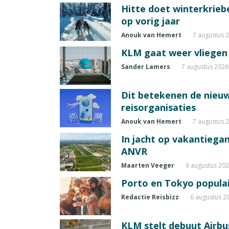
Hitte doet winterkrie
op vorig jaar
Anouk van Hemert
7 augustus 
KLM gaat weer vliegen 
Sander Lamers
7 augustus 2026
Dit betekenen de nieuw
reisorganisaties
Anouk van Hemert
7 augustus 
In jacht op vakantiegang
ANVR
Maarten Veeger
6 augustus 20
Porto en Tokyo populai
Redactie Reisbizz
6 augustus 2
KLM stelt debuut Airbu