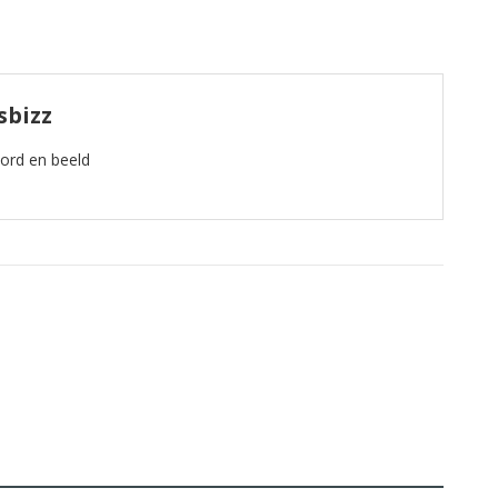
sbizz
oord en beeld