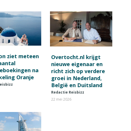
on ziet meteen
Overtocht.nl krijgt
 aantal
nieuwe eigenaar en
ieboekingen na
richt zich op verdere
keling Oranje
groei in Nederland,
België en Duitsland
eisbizz
Redactie Reisbizz
22 mei 2026