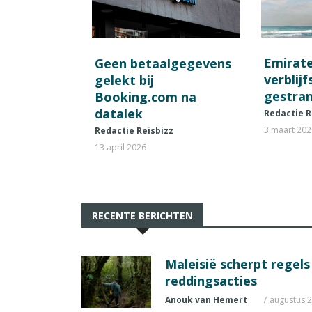
Emirat
Geen betaalgegevens
verblij
gelekt bij
gestran
Booking.com na
datalek
Redactie R
3 maart 20
Redactie Reisbizz
13 april 2026
RECENTE BERICHTEN
Maleisië scherpt regel
reddingsacties
Anouk van Hemert
7 augustus 