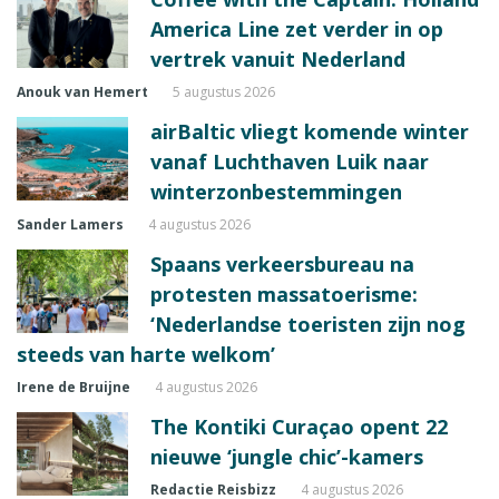
America Line zet verder in op
vertrek vanuit Nederland
Anouk van Hemert
5 augustus 2026
airBaltic vliegt komende winter
vanaf Luchthaven Luik naar
winterzonbestemmingen
Sander Lamers
4 augustus 2026
Spaans verkeersbureau na
protesten massatoerisme:
‘Nederlandse toeristen zijn nog
steeds van harte welkom’
Irene de Bruijne
4 augustus 2026
The Kontiki Curaçao opent 22
nieuwe ‘jungle chic’-kamers
Redactie Reisbizz
4 augustus 2026