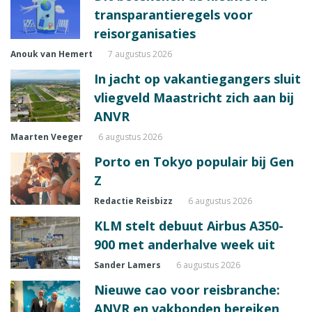
transparantieregels voor
reisorganisaties
Anouk van Hemert
7 augustus 2026
In jacht op vakantiegangers sluit
vliegveld Maastricht zich aan bij
ANVR
Maarten Veeger
6 augustus 2026
Porto en Tokyo populair bij Gen
Z
Redactie Reisbizz
6 augustus 2026
KLM stelt debuut Airbus A350-
900 met anderhalve week uit
Sander Lamers
6 augustus 2026
Nieuwe cao voor reisbranche:
ANVR en vakbonden bereiken