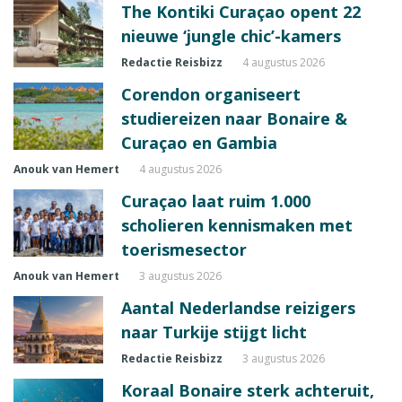
The Kontiki Curaçao opent 22
nieuwe ‘jungle chic’-kamers
Redactie Reisbizz
4 augustus 2026
Corendon organiseert
studiereizen naar Bonaire &
Curaçao en Gambia
Anouk van Hemert
4 augustus 2026
Curaçao laat ruim 1.000
scholieren kennismaken met
toerismesector
Anouk van Hemert
3 augustus 2026
Aantal Nederlandse reizigers
naar Turkije stijgt licht
Redactie Reisbizz
3 augustus 2026
Koraal Bonaire sterk achteruit,