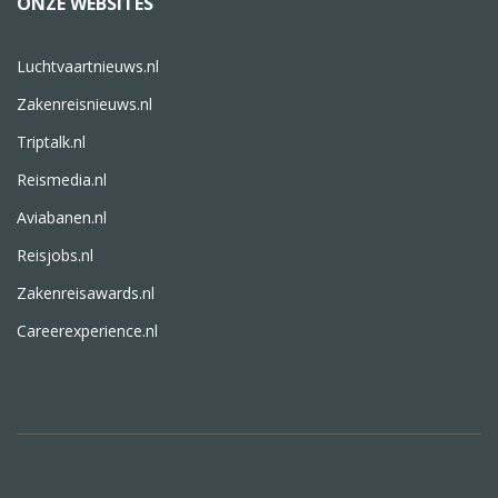
ONZE WEBSITES
Luchtvaartnieuws.nl
Zakenreisnieuws.nl
Triptalk.nl
Reismedia.nl
Aviabanen.nl
Reisjobs.nl
Zakenreisawards.nl
Careerexperience.nl