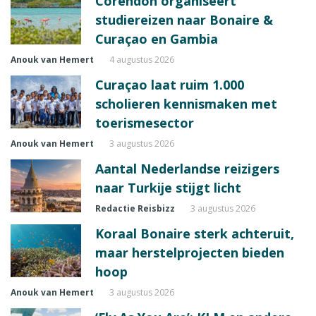
Corendon organiseert
studiereizen naar Bonaire &
Curaçao en Gambia
Anouk van Hemert
4 augustus 2026
Curaçao laat ruim 1.000
scholieren kennismaken met
toerismesector
Anouk van Hemert
3 augustus 2026
Aantal Nederlandse reizigers
naar Turkije stijgt licht
Redactie Reisbizz
3 augustus 2026
Koraal Bonaire sterk achteruit,
maar herstelprojecten bieden
hoop
Anouk van Hemert
3 augustus 2026