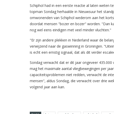
Schiphol had in een eerste reactie al laten weten te
topman Sondag herhaalde in Nieuwsuur het standpun
omwonenden van Schiphol wederom aan het kortste ei
doordat mensen "bozer en bozer" worden. "Dan kan
nog wel eens eindigen met veel minder vluchten."
"Er zijn andere plekken in Nederland waar de belan
verwijzend naar de gaswinning in Groningen. "Uitei
is echt een ernstig signaal, dat als dit verder escal
Sondag verwacht dat er dit jaar ongeveer 435.000 v
mag het maximale aantal vliegbewegingen per jaar
capaciteitsproblemen niet redden, verwacht de int
mensen", aldus Sondag, die verwacht over drie wek
volgend jaar aan kan.