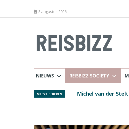
8 augustus 2026
NIEUWS
REISBIZZ SOCIETY
M
rland
Spaans verkeersbure
MEEST BEKEKEN
van harte welkom’