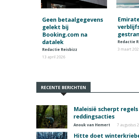
Emirat
Geen betaalgegevens
verblij
gelekt bij
gestran
Booking.com na
datalek
Redactie R
3 maart 20
Redactie Reisbizz
13 april 2026
RECENTE BERICHTEN
Maleisië scherpt regel
reddingsacties
Anouk van Hemert
7 augustus 
Hitte doet winterkrie