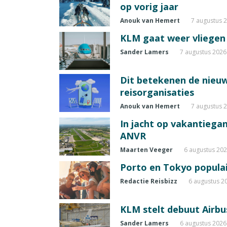
op vorig jaar
Anouk van Hemert
7 augustus 
KLM gaat weer vliegen 
Sander Lamers
7 augustus 2026
Dit betekenen de nieuw
reisorganisaties
Anouk van Hemert
7 augustus 
In jacht op vakantiegang
ANVR
Maarten Veeger
6 augustus 20
Porto en Tokyo populai
Redactie Reisbizz
6 augustus 2
KLM stelt debuut Airbu
Sander Lamers
6 augustus 2026