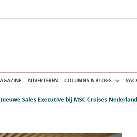
AGAZINE
ADVERTEREN
COLUMNS & BLOGS
VAC
au na protesten massatoerisme: ‘Nederlandse toe