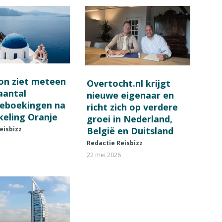
on ziet meteen
Overtocht.nl krijgt
 aantal
nieuwe eigenaar en
ieboekingen na
richt zich op verdere
keling Oranje
groei in Nederland,
België en Duitsland
eisbizz
Redactie Reisbizz
22 mei 2026