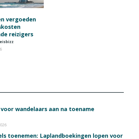
en vergoeden
fskosten
de reizigers
eisbizz
26
s voor wandelaars aan na toename
2026
bels toenemen: Laplandboekingen lopen voor