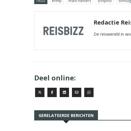
TAGS:
krimp
mark harbers
schiphol
sondag
Redactie Rei
De reiswereld in w
Deel online:
GERELATEERDE BERICHTEN