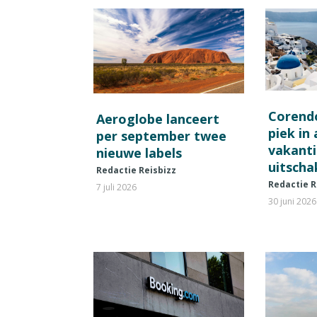
Corend
Aeroglobe lanceert
piek in
per september twee
vakant
nieuwe labels
uitscha
Redactie Reisbizz
Redactie R
7 juli 2026
30 juni 2026