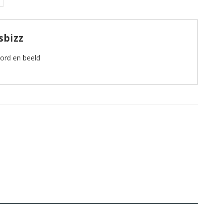
sbizz
oord en beeld