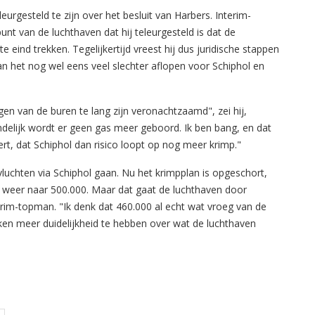
leurgesteld te zijn over het besluit van Harbers. Interim-
t van de luchthaven dat hij teleurgesteld is dat de
nd trekken. Tegelijkertijd vreest hij dus juridische stappen
 het nog wel eens veel slechter aflopen voor Schiphol en
gen van de buren te lang zijn veronachtzaamd", zei hij,
ndelijk wordt er geen gas meer geboord. Ik ben bang, en dat
eert, dat Schiphol dan risico loopt op nog meer krimp."
luchten via Schiphol gaan. Nu het krimpplan is opgeschort,
 weer naar 500.000. Maar dat gaat de luchthaven door
erim-topman. "Ik denk dat 460.000 al echt wat vroeg van de
en meer duidelijkheid te hebben over wat de luchthaven