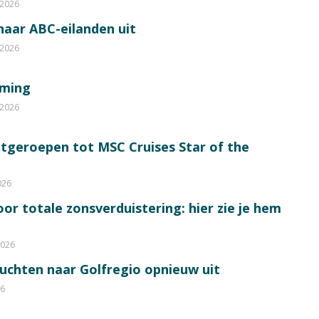
 2026
 naar ABC-eilanden uit
 2026
mming
 2026
itgeroepen tot MSC Cruises Star of the
026
or totale zonsverduistering: hier zie je hem
2026
luchten naar Golfregio opnieuw uit
26