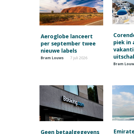
Corend
Aeroglobe lanceert
piek in
per september twee
vakant
nieuwe labels
uitscha
Bram Louws
7 juli 2026
Bram Lou
Emirat
Geen betaalgegevens