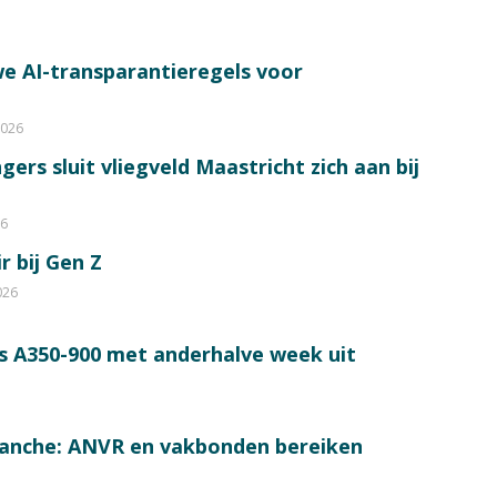
e AI-transparantieregels voor
2026
ers sluit vliegveld Maastricht zich aan bij
26
r bij Gen Z
026
s A350-900 met anderhalve week uit
ranche: ANVR en vakbonden bereiken