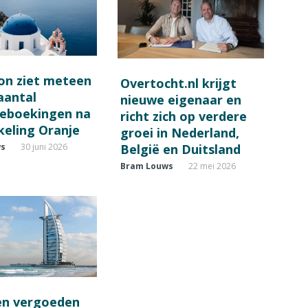
on ziet meteen
Overtocht.nl krijgt
 aantal
nieuwe eigenaar en
ieboekingen na
richt zich op verdere
keling Oranje
groei in Nederland,
België en Duitsland
ws
30 juni 2026
Bram Louws
22 mei 2026
en vergoeden