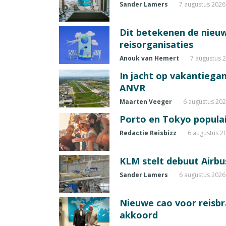
Sander Lamers
7 augustus 2026
Dit betekenen de nieuw
reisorganisaties
Anouk van Hemert
7 augustus 
In jacht op vakantiegang
ANVR
Maarten Veeger
6 augustus 20
Porto en Tokyo populai
Redactie Reisbizz
6 augustus 2
KLM stelt debuut Airbu
Sander Lamers
6 augustus 2026
Nieuwe cao voor reisb
akkoord