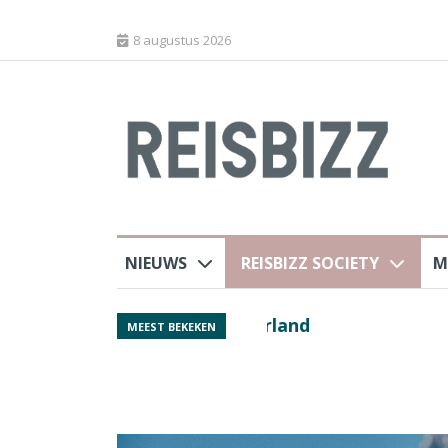
8 augustus 2026
NIEUWS
REISBIZZ SOCIETY
M
rland
Spaans verkeersbure
MEEST BEKEKEN
van harte welkom’