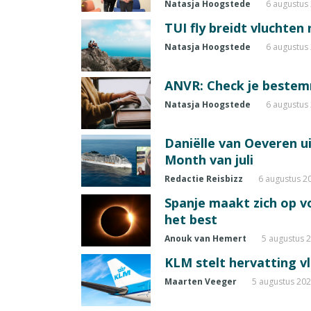
Natasja Hoogstede
6 augustus
TUI fly breidt vluchten
Natasja Hoogstede
6 augustus
ANVR: Check je beste
Natasja Hoogstede
6 augustus
Daniëlle van Oeveren u
Month van juli
Redactie Reisbizz
6 augustus 2
Spanje maakt zich op vo
het best
Anouk van Hemert
5 augustus 
KLM stelt hervatting v
Maarten Veeger
5 augustus 20