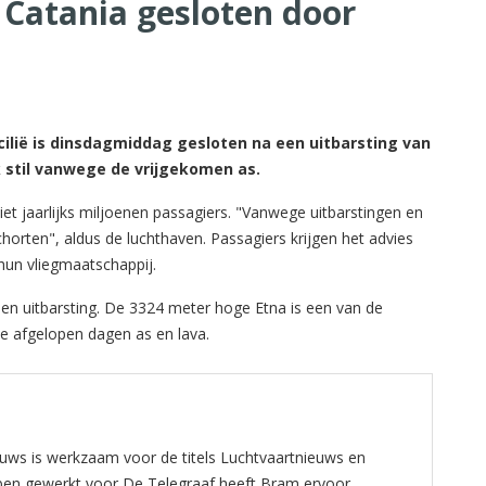
 Catania gesloten door
icilië is dinsdagmiddag gesloten na een uitbarsting van
jk stil vanwege de vrijgekomen as.
ziet jaarlijks miljoenen passagiers. "Vanwege uitbarstingen en
schorten", aldus de luchthaven. Passagiers krijgen het advies
hun vliegmaatschappij.
een uitbarsting. De 3324 meter hoge Etna is een van de
de afgelopen dagen as en lava.
ws is werkzaam voor de titels Luchtvaartnieuws en
bben gewerkt voor De Telegraaf heeft Bram ervoor