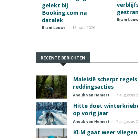
verblij
gelekt bij
gestran
Booking.com na
datalek
Bram Lou
Bram Louws
13 april 2026
RECENTE BERICHTEN
Maleisië scherpt regel
reddingsacties
Anouk van Hemert
7 augustus 
Hitte doet winterkrie
op vorig jaar
Anouk van Hemert
7 augustus 
KLM gaat weer vliegen 