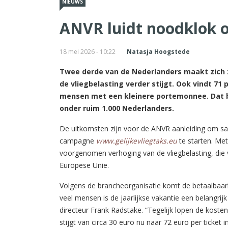
NIEUWS
ANVR luidt noodklok o
18 mei 2026 - 10:22
Natasja Hoogstede
Twee derde van de Nederlanders maakt zich z
de vliegbelasting verder stijgt. Ook vindt 71
mensen met een kleinere portemonnee. Dat bl
onder ruim 1.000 Nederlanders.
De uitkomsten zijn voor de ANVR aanleiding om 
campagne
www.gelijkevliegtaks.eu
te starten. Met
voorgenomen verhoging van de vliegbelasting, die 
Europese Unie.
Volgens de brancheorganisatie komt de betaalbaarh
veel mensen is de jaarlijkse vakantie een belangr
directeur Frank Radstake. “Tegelijk lopen de koste
stijgt van circa 30 euro nu naar 72 euro per ticket