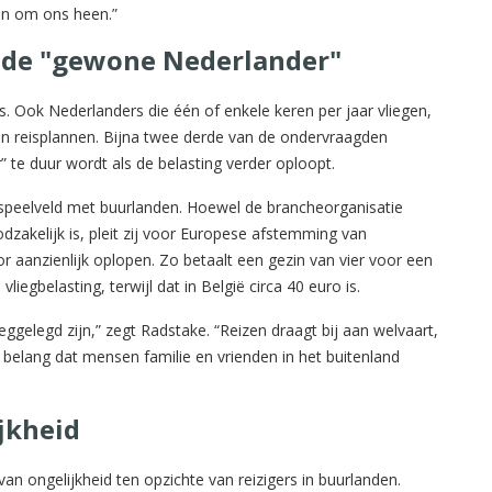
den om ons heen.”
r de "gewone Nederlander"
s. Ook Nederlanders die één of enkele keren per jaar vliegen,
un reisplannen. Bijna twee derde van de ondervraagden
 te duur wordt als de belasting verder oploopt.
speelveld met buurlanden. Hoewel de brancheorganisatie
zakelijk is, pleit zij voor Europese afstemming van
r aanzienlijk oplopen. Zo betaalt een gezin van vier voor een
liegbelasting, terwijl dat in België circa 40 euro is.
ggelegd zijn,” zegt Radstake. “Reizen draagt bij aan welvaart,
 belang dat mensen familie en vrienden in het buitenland
jkheid
n ongelijkheid ten opzichte van reizigers in buurlanden.