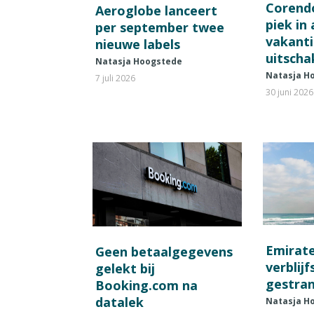
Corend
Aeroglobe lanceert
piek in
per september twee
vakant
nieuwe labels
uitscha
Natasja Hoogstede
Natasja H
7 juli 2026
30 juni 2026
Emirat
Geen betaalgegevens
verblij
gelekt bij
gestran
Booking.com na
datalek
Natasja H