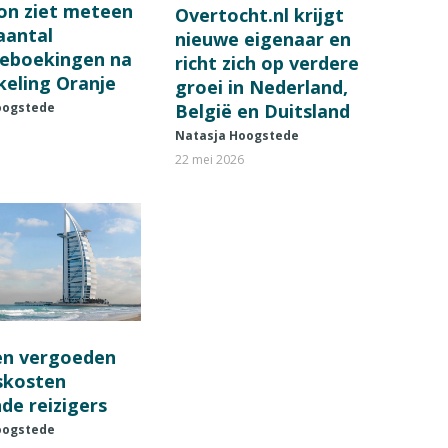
on ziet meteen
Overtocht.nl krijgt
 aantal
nieuwe eigenaar en
ieboekingen na
richt zich op verdere
keling Oranje
groei in Nederland,
België en Duitsland
oogstede
Natasja Hoogstede
22 mei 2026
en vergoeden
fskosten
de reizigers
oogstede