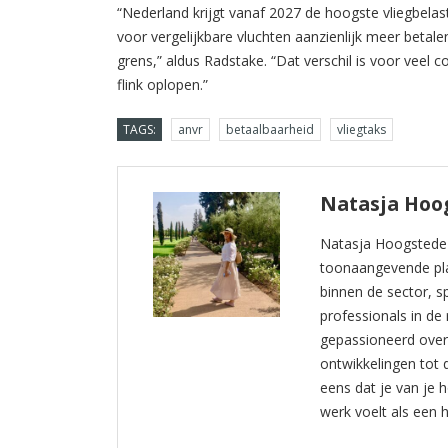
“Nederland krijgt vanaf 2027 de hoogste vliegbelas
voor vergelijkbare vluchten aanzienlijk meer betale
grens,” aldus Radstake. “Dat verschil is voor veel 
flink oplopen.”
TAGS:
anvr
betaalbaarheid
vliegtaks
Natasja Hoo
Natasja Hoogstede i
toonaangevende plat
binnen de sector, sp
professionals in de 
gepassioneerd over 
ontwikkelingen tot
eens dat je van je 
werk voelt als een 