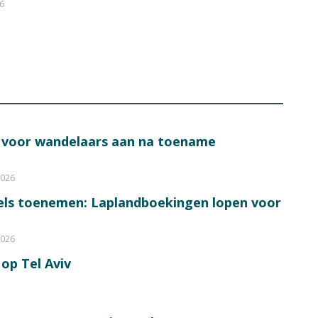
26
s voor wandelaars aan na toename
2026
bels toenemen: Laplandboekingen lopen voor
2026
op Tel Aviv