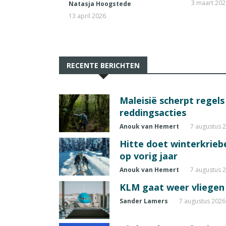
3 maart 20
Natasja Hoogstede
13 april 2026
RECENTE BERICHTEN
Maleisië scherpt regel
reddingsacties
Anouk van Hemert
7 augustus 
Hitte doet winterkrie
op vorig jaar
Anouk van Hemert
7 augustus 
KLM gaat weer vliegen 
Sander Lamers
7 augustus 2026