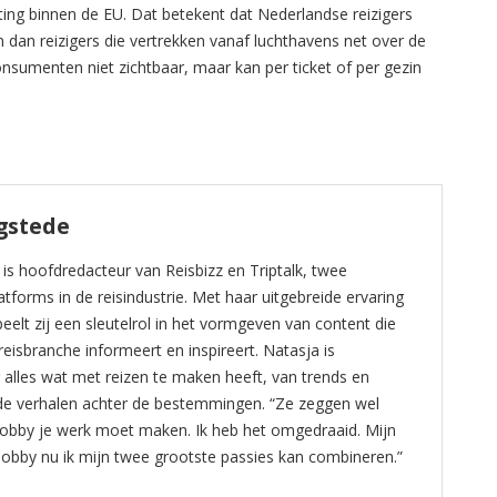
ting binnen de EU. Dat betekent dat Nederlandse reizigers
n dan reizigers die vertrekken vanaf luchthavens net over de
consumenten niet zichtbaar, maar kan per ticket of per gezin
gstede
s hoofdredacteur van Reisbizz en Triptalk, twee
forms in de reisindustrie. Met haar uitgebreide ervaring
eelt zij een sleutelrol in het vormgeven van content die
reisbranche informeert en inspireert. Natasja is
alles wat met reizen te maken heeft, van trends en
 de verhalen achter de bestemmingen. “Ze zeggen wel
hobby je werk moet maken. Ik heb het omgedraaid. Mijn
hobby nu ik mijn twee grootste passies kan combineren.”