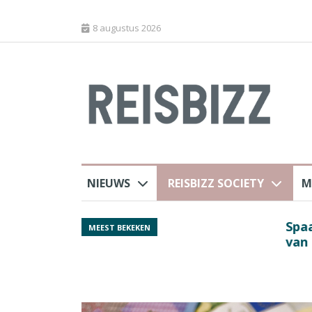
8 augustus 2026
NIEUWS
REISBIZZ SOCIETY
M
rland
Spaans verkeersbure
MEEST BEKEKEN
van harte welkom’