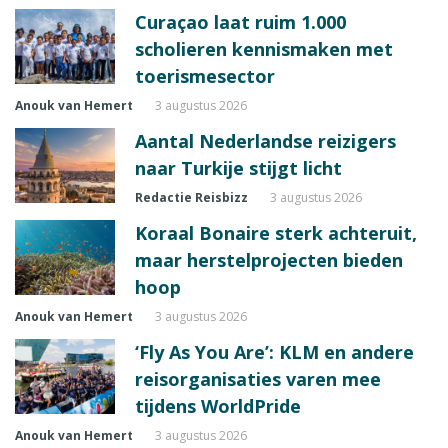
Curaçao laat ruim 1.000
scholieren kennismaken met
toerismesector
Anouk van Hemert
3 augustus 2026
Aantal Nederlandse reizigers
naar Turkije stijgt licht
Redactie Reisbizz
3 augustus 2026
Koraal Bonaire sterk achteruit,
maar herstelprojecten bieden
hoop
Anouk van Hemert
3 augustus 2026
‘Fly As You Are’: KLM en andere
reisorganisaties varen mee
tijdens WorldPride
Anouk van Hemert
3 augustus 2026