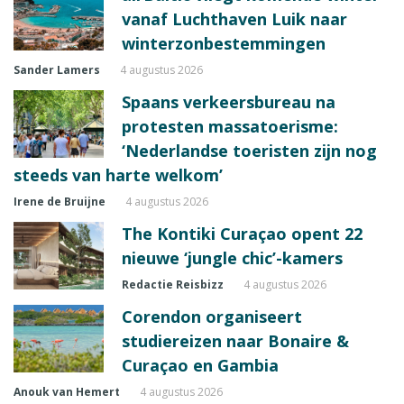
vanaf Luchthaven Luik naar
winterzonbestemmingen
Sander Lamers
4 augustus 2026
Spaans verkeersbureau na
protesten massatoerisme:
‘Nederlandse toeristen zijn nog
steeds van harte welkom’
Irene de Bruijne
4 augustus 2026
The Kontiki Curaçao opent 22
nieuwe ‘jungle chic’-kamers
Redactie Reisbizz
4 augustus 2026
Corendon organiseert
studiereizen naar Bonaire &
Curaçao en Gambia
Anouk van Hemert
4 augustus 2026