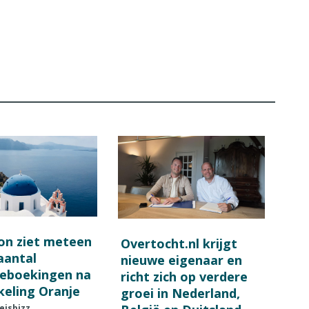
on ziet meteen
Overtocht.nl krijgt
 aantal
nieuwe eigenaar en
ieboekingen na
richt zich op verdere
keling Oranje
groei in Nederland,
eisbizz