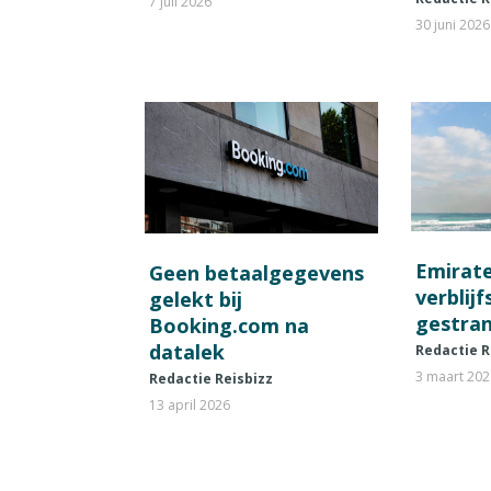
7 juli 2026
30 juni 2026
Emirat
Geen betaalgegevens
verblij
gelekt bij
gestran
Booking.com na
datalek
Redactie R
3 maart 20
Redactie Reisbizz
13 april 2026