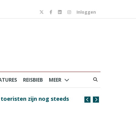
Inloggen
ATURES
REISBIEB
MEER
risten zijn nog steeds
Coffee with the Captain