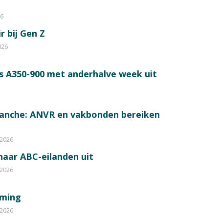
26
r bij Gen Z
026
s A350-900 met anderhalve week uit
ranche: ANVR en vakbonden bereiken
 2026
 naar ABC-eilanden uit
 2026
mming
 2026