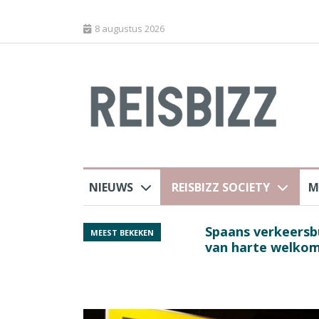
8 augustus 2026
NIEUWS
REISBIZZ SOCIETY
M
rland
Spaans verkeersbure
MEEST BEKEKEN
van harte welkom’