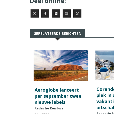
Deel online:
GERELATEERDE BERICHTEN
Corend
Aeroglobe lanceert
piek in
per september twee
vakant
nieuwe labels
uitscha
Redactie Reisbizz
Redactie R