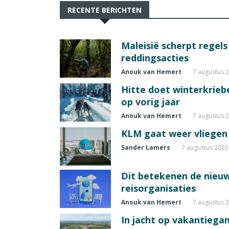
RECENTE BERICHTEN
Maleisië scherpt regel
reddingsacties
Anouk van Hemert
7 augustus 
Hitte doet winterkrie
op vorig jaar
Anouk van Hemert
7 augustus 
KLM gaat weer vliegen 
Sander Lamers
7 augustus 2026
Dit betekenen de nieuw
reisorganisaties
Anouk van Hemert
7 augustus 
In jacht op vakantiegang