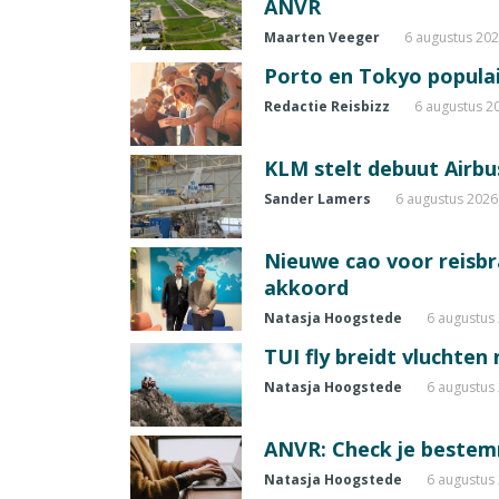
ANVR
Maarten Veeger
6 augustus 20
Porto en Tokyo populai
Redactie Reisbizz
6 augustus 2
KLM stelt debuut Airbu
Sander Lamers
6 augustus 2026
Nieuwe cao voor reisb
akkoord
Natasja Hoogstede
6 augustus
TUI fly breidt vluchten
Natasja Hoogstede
6 augustus
ANVR: Check je beste
Natasja Hoogstede
6 augustus