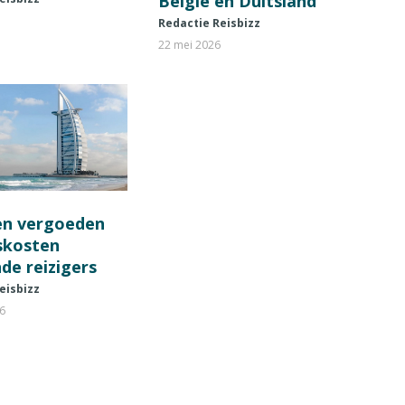
België en Duitsland
Redactie Reisbizz
22 mei 2026
en vergoeden
fskosten
de reizigers
eisbizz
26