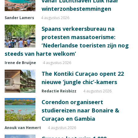
vanaf Luchthaven Luik naar
winterzonbestemmingen
Sander Lamers
4 augustus 2026
Spaans verkeersbureau na
protesten massatoerisme:
‘Nederlandse toeristen zijn nog
steeds van harte welkom’
Irene de Bruijne
4 augustus 2026
The Kontiki Curaçao opent 22
nieuwe ‘jungle chic’-kamers
Redactie Reisbizz
4 augustus 2026
Corendon organiseert
studiereizen naar Bonaire &
Curaçao en Gambia
Anouk van Hemert
4 augustus 2026