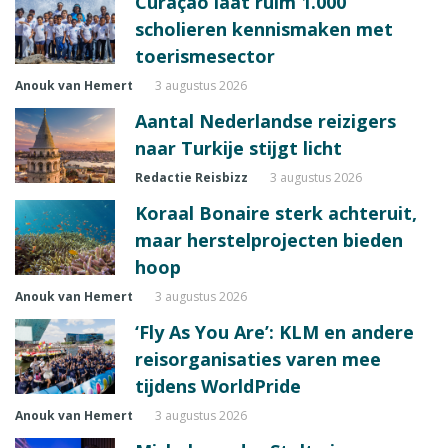
Curaçao laat ruim 1.000
scholieren kennismaken met
toerismesector
Anouk van Hemert
3 augustus 2026
Aantal Nederlandse reizigers
naar Turkije stijgt licht
Redactie Reisbizz
3 augustus 2026
Koraal Bonaire sterk achteruit,
maar herstelprojecten bieden
hoop
Anouk van Hemert
3 augustus 2026
‘Fly As You Are’: KLM en andere
reisorganisaties varen mee
tijdens WorldPride
Anouk van Hemert
3 augustus 2026