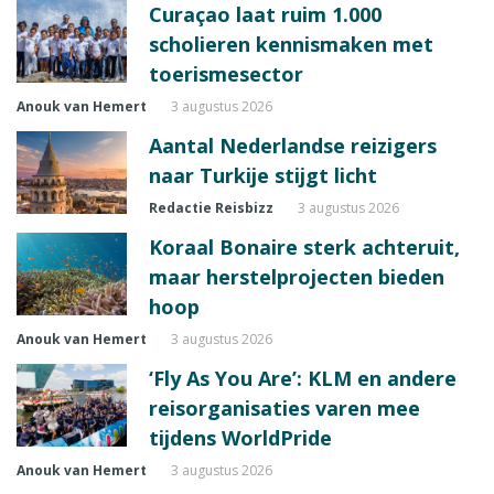
Curaçao laat ruim 1.000
scholieren kennismaken met
toerismesector
Anouk van Hemert
3 augustus 2026
Aantal Nederlandse reizigers
naar Turkije stijgt licht
Redactie Reisbizz
3 augustus 2026
Koraal Bonaire sterk achteruit,
maar herstelprojecten bieden
hoop
Anouk van Hemert
3 augustus 2026
‘Fly As You Are’: KLM en andere
reisorganisaties varen mee
tijdens WorldPride
Anouk van Hemert
3 augustus 2026