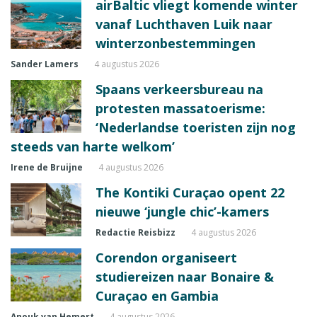
airBaltic vliegt komende winter
vanaf Luchthaven Luik naar
winterzonbestemmingen
Sander Lamers
4 augustus 2026
Spaans verkeersbureau na
protesten massatoerisme:
‘Nederlandse toeristen zijn nog
steeds van harte welkom’
Irene de Bruijne
4 augustus 2026
The Kontiki Curaçao opent 22
nieuwe ‘jungle chic’-kamers
Redactie Reisbizz
4 augustus 2026
Corendon organiseert
studiereizen naar Bonaire &
Curaçao en Gambia
Anouk van Hemert
4 augustus 2026