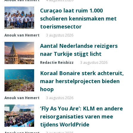
Curaçao laat ruim 1.000
scholieren kennismaken met
toerismesector
Anouk van Hemert
3 augustus 2026
Aantal Nederlandse reizigers
naar Turkije stijgt licht
Redactie Reisbizz
3 augustus 2026
Koraal Bonaire sterk achteruit,
maar herstelprojecten bieden
hoop
Anouk van Hemert
3 augustus 2026
‘Fly As You Are’: KLM en andere
reisorganisaties varen mee
tijdens WorldPride