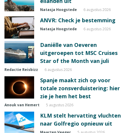
eilanden uit
Natasja Hoogstede
6 augustus 2026
ANVR: Check je bestemming
Natasja Hoogstede
6 augustus 2026
Daniëlle van Oeveren
uitgeroepen tot MSC Cruises
Star of the Month van juli
Redactie Reisbizz
6 augustus 2026
Spanje maakt zich op voor
totale zonsverduistering: hier
zie je hem het best
Anouk van Hemert
5 augustus 2026
KLM stelt hervatting vluchten
naar Golfregio opnieuw uit
Maarten Veeger
5 augustus 2026