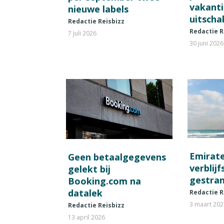
vakant
nieuwe labels
uitscha
Redactie Reisbizz
Redactie R
7 juli 2026
30 juni 2026
Emirat
Geen betaalgegevens
verblij
gelekt bij
gestran
Booking.com na
datalek
Redactie R
3 maart 20
Redactie Reisbizz
13 april 2026