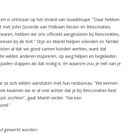
ten is ontstaan op het strand van Guadeloupe. “Daar hebben
 met John Goverde van Pelikaan Reizen en Reiscreaties.
aren, hebben we ons officieel aangesloten bij Reiscreaties,
even bij de KvK.” Stijn en Mariël hielpen vrienden en familie
 wisten al dat we goed samen konden werken, want dat
We wilden anderen inspireren, op weg helpen en begeleiden
paden stappen als dat nodig is. En waarom zou je niet van je
ar ze zich wilden aansluiten met hun reisbureau. “We kennen
ek kwamen we er al snel achter dat je bij Reiscreaties heel
juist zochten”, gaat Mariël verder. “Na een
oel.”
and gewerkt worden.