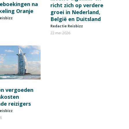
ieboekingen na
richt zich op verdere
keling Oranje
groei in Nederland,
België en Duitsland
eisbizz
Redactie Reisbizz
22 mei 2026
en vergoeden
fskosten
de reizigers
eisbizz
26