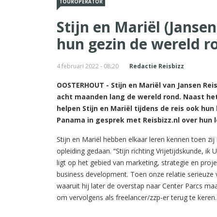
TOUROPERATOR
Stijn en Mariël (Janse
hun gezin de wereld r
4 februari 2022 - 08:20
Redactie Reisbizz
OOSTERHOUT - Stijn en Mariël van Jansen Rei
acht maanden lang de wereld rond. Naast he
helpen Stijn en Mariël tijdens de reis ook hu
Panama in gesprek met Reisbizz.nl over hun 
Stijn en Mariël hebben elkaar leren kennen toen zi
opleiding gedaan. “Stijn richting Vrijetijdskunde, ik
ligt op het gebied van marketing, strategie en proje
business development. Toen onze relatie serieuze 
waaruit hij later de overstap naar Center Parcs maak
om vervolgens als freelancer/zzp-er terug te keren.