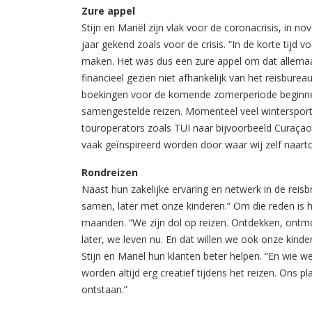
Zure appel
Stijn en Mariël zijn vlak voor de coronacrisis, i
jaar gekend zoals voor de crisis. “In de korte tijd
maken. Het was dus een zure appel om dat allemaa
financieel gezien niet afhankelijk van het reisbur
boekingen voor de komende zomerperiode beginnen
samengestelde reizen. Momenteel veel winterspor
touroperators zoals TUI naar bijvoorbeeld Curaçao 
vaak geïnspireerd worden door waar wij zelf naart
Rondreizen
Naast hun zakelijke ervaring en netwerk in de reisb
samen, later met onze kinderen.” Om die reden is 
maanden. “We zijn dol op reizen. Ontdekken, ontm
later, we leven nu. En dat willen we ook onze kinde
Stijn en Mariël hun klanten beter helpen. “En wie w
worden altijd erg creatief tijdens het reizen. Ons p
ontstaan.”