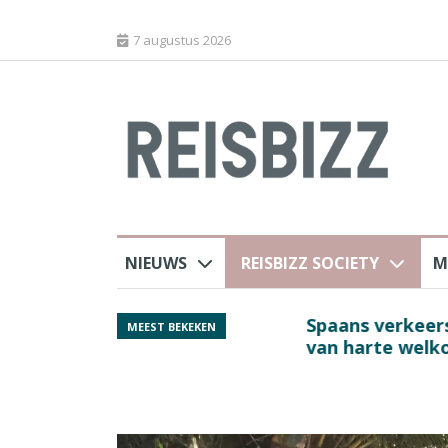
7 augustus 2026
NIEUWS
REISBIZZ SOCIETY
M
j ANVR
Spaans verkeersbure
MEEST BEKEKEN
van harte welkom’