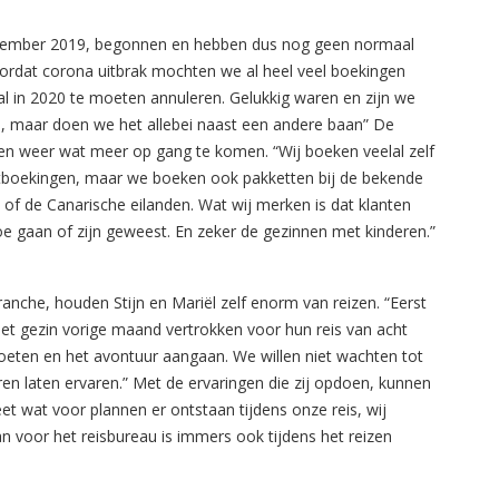
n november 2019, begonnen en hebben dus nog geen normaal
 voordat corona uitbrak mochten we al heel veel boekingen
l in 2020 te moeten annuleren. Gelukkig waren en zijn we
eau, maar doen we het allebei naast een andere baan” De
 weer wat meer op gang te komen. “Wij boeken veelal zelf
tboekingen, maar we boeken ook pakketten bij de bekende
of de Canarische eilanden. Wat wij merken is dat klanten
oe gaan of zijn geweest. En zeker de gezinnen met kinderen.”
ranche, houden Stijn en Mariël zelf enorm van reizen. “Eerst
het gezin vorige maand vertrokken voor hun reis van acht
oeten en het avontuur aangaan. We willen niet wachten tot
ren laten ervaren.” Met de ervaringen die zij opdoen, kunnen
eet wat voor plannen er ontstaan tijdens onze reis, wij
lan voor het reisbureau is immers ook tijdens het reizen