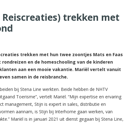
n Reiscreaties) trekken met
ond
screaties trekken met hun twee zoontjes Mats en Faas
t rondreizen en de homeschooling van de kinderen
n klanten aan een mooie vakantie. Mariël vertelt vanuit
leven samen in de reisbranche.
j beiden bij Stena Line werkten. Beide hebben de NHTV
 Uitgaand Toerisme”, vertelt Mariël. “Mijn expertise en ervaring
ct management, Stijn is expert in sales, distributie en
vormen aannam, is Stijn bij Interhome gaan werken, van
te.” Mariël is in januari 2021 uit dienst gegaan bij Stena Line,