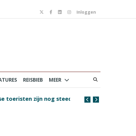
Inloggen
ATURES
REISBIEB
MEER
risten zijn nog steeds
Coffee with the Captain