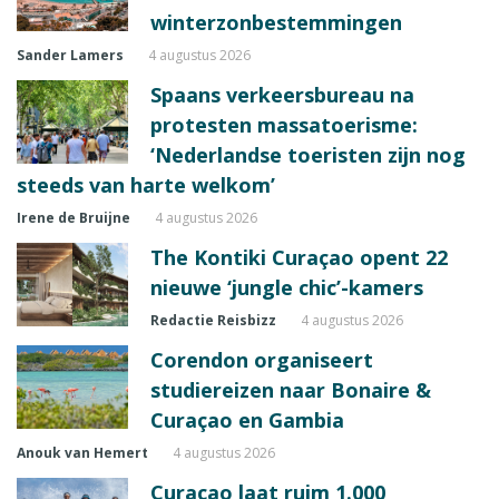
winterzonbestemmingen
Sander Lamers
4 augustus 2026
Spaans verkeersbureau na
protesten massatoerisme:
‘Nederlandse toeristen zijn nog
steeds van harte welkom’
Irene de Bruijne
4 augustus 2026
The Kontiki Curaçao opent 22
nieuwe ‘jungle chic’-kamers
Redactie Reisbizz
4 augustus 2026
Corendon organiseert
studiereizen naar Bonaire &
Curaçao en Gambia
Anouk van Hemert
4 augustus 2026
Curaçao laat ruim 1.000