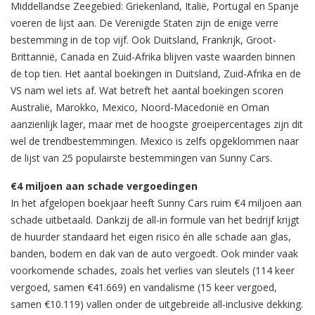
Middellandse Zeegebied: Griekenland, Italië, Portugal en Spanje
voeren de lijst aan. De Verenigde Staten zijn de enige verre
bestemming in de top vijf. Ook Duitsland, Frankrijk, Groot-
Brittannië, Canada en Zuid-Afrika blijven vaste waarden binnen
de top tien. Het aantal boekingen in Duitsland, Zuid-Afrika en de
VS nam wel iets af. Wat betreft het aantal boekingen scoren
Australië, Marokko, Mexico, Noord-Macedonië en Oman
aanzienlijk lager, maar met de hoogste groeipercentages zijn dit
wel de trendbestemmingen. Mexico is zelfs opgeklommen naar
de lijst van 25 populairste bestemmingen van Sunny Cars.
€4 miljoen aan schade vergoedingen
In het afgelopen boekjaar heeft Sunny Cars ruim €4 miljoen aan
schade uitbetaald. Dankzij de all-in formule van het bedrijf krijgt
de huurder standaard het eigen risico én alle schade aan glas,
banden, bodem en dak van de auto vergoedt. Ook minder vaak
voorkomende schades, zoals het verlies van sleutels (114 keer
vergoed, samen €41.669) en vandalisme (15 keer vergoed,
samen €10.119) vallen onder de uitgebreide all-inclusive dekking.