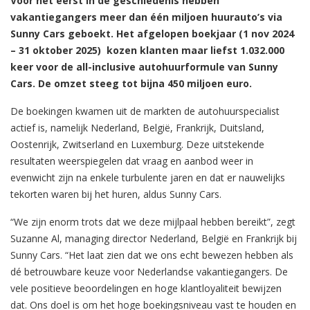
Voor het eerst in de geschiedenis hebben
vakantiegangers meer dan één miljoen huurauto’s via
Sunny Cars geboekt. Het afgelopen boekjaar (1 nov 2024
– 31 oktober 2025) kozen klanten maar liefst 1.032.000
keer voor de all-inclusive autohuurformule van Sunny
Cars. De omzet steeg tot bijna 450 miljoen euro.
De boekingen kwamen uit de markten de autohuurspecialist
actief is, namelijk Nederland, België, Frankrijk, Duitsland,
Oostenrijk, Zwitserland en Luxemburg. Deze uitstekende
resultaten weerspiegelen dat vraag en aanbod weer in
evenwicht zijn na enkele turbulente jaren en dat er nauwelijks
tekorten waren bij het huren, aldus Sunny Cars.
“We zijn enorm trots dat we deze mijlpaal hebben bereikt”, zegt
Suzanne Al, managing director Nederland, België en Frankrijk bij
Sunny Cars. “Het laat zien dat we ons echt bewezen hebben als
dé betrouwbare keuze voor Nederlandse vakantiegangers. De
vele positieve beoordelingen en hoge klantloyaliteit bewijzen
dat. Ons doel is om het hoge boekingsniveau vast te houden en