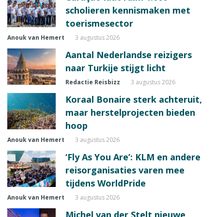
scholieren kennismaken met
toerismesector
Anouk van Hemert
3 augustus 2026
Aantal Nederlandse reizigers
naar Turkije stijgt licht
Redactie Reisbizz
3 augustus 2026
Koraal Bonaire sterk achteruit,
maar herstelprojecten bieden
hoop
Anouk van Hemert
3 augustus 2026
‘Fly As You Are’: KLM en andere
reisorganisaties varen mee
tijdens WorldPride
Anouk van Hemert
3 augustus 2026
Michel van der Stelt nieuwe