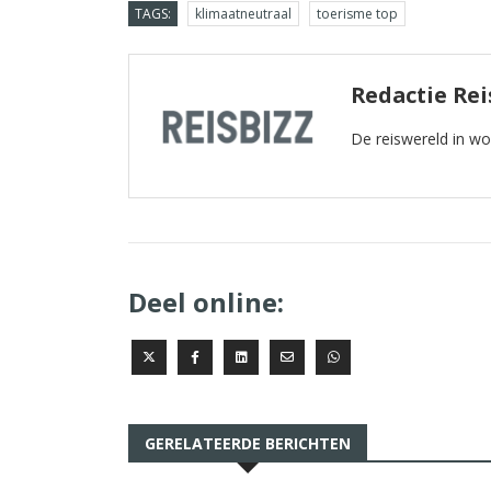
TAGS:
klimaatneutraal
toerisme top
Redactie Rei
De reiswereld in w
Deel online:
GERELATEERDE BERICHTEN