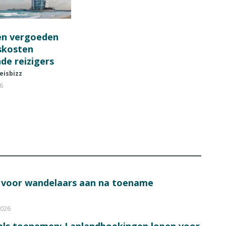
en vergoeden
fskosten
de reizigers
eisbizz
26
s voor wandelaars aan na toename
2026
bels toenemen: Laplandboekingen lopen voor