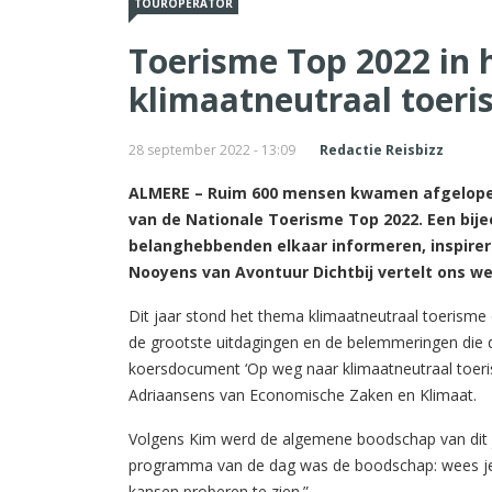
TOUROPERATOR
Toerisme Top 2022 in 
klimaatneutraal toer
28 september 2022 - 13:09
Redactie Reisbizz
ALMERE – Ruim 600 mensen kwamen afgelopen 
van de Nationale Toerisme Top 2022. Een bij
belanghebbenden elkaar informeren, inspirer
Nooyens van Avontuur Dichtbij vertelt ons w
Dit jaar stond het thema klimaatneutraal toerisme
de grootste uitdagingen en de belemmeringen die 
koersdocument ‘Op weg naar klimaatneutraal toeri
Adriaansens van Economische Zaken en Klimaat.
Volgens Kim werd de algemene boodschap van dit jaa
programma van de dag was de boodschap: wees je
kansen proberen te zien.”