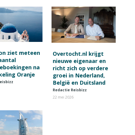
on ziet meteen
Overtocht.nl krijgt
 aantal
nieuwe eigenaar en
ieboekingen na
richt zich op verdere
keling Oranje
groei in Nederland,
België en Duitsland
eisbizz
Redactie Reisbizz
22 mei 2026