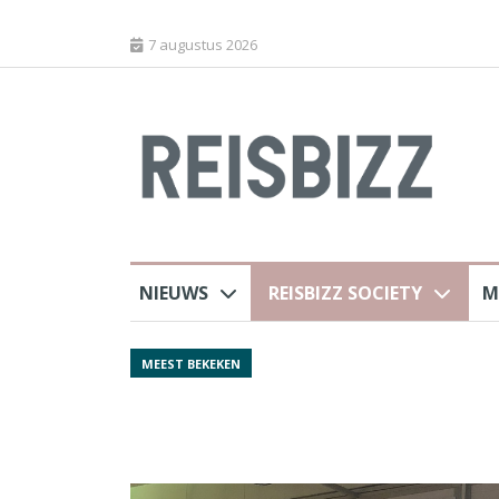
7 augustus 2026
NIEUWS
REISBIZZ SOCIETY
M
Spaans verkeersbure
MEEST BEKEKEN
van harte welkom’