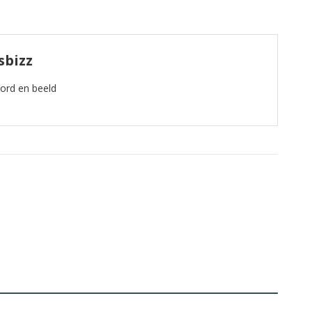
sbizz
oord en beeld