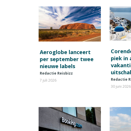
Corend
Aeroglobe lanceert
piek in
per september twee
vakant
nieuwe labels
uitscha
Redactie Reisbizz
Redactie R
7 juli 2026
30 juni 2026