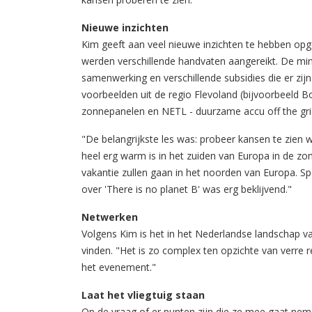
Nieuwe inzichten
Kim geeft aan veel nieuwe inzichten te hebben opg
werden verschillende handvaten aangereikt. De mi
samenwerking en verschillende subsidies die er zi
voorbeelden uit de regio Flevoland (bijvoorbeeld 
zonnepanelen en NETL - duurzame accu off the gri
"De belangrijkste les was: probeer kansen te zien 
heel erg warm is in het zuiden van Europa in de z
vakantie zullen gaan in het noorden van Europa. Sp
over 'There is no planet B' was erg beklijvend."
Netwerken
Volgens Kim is het in het Nederlandse landschap va
vinden. "Het is zo complex ten opzichte van verre 
het evenement."
Laat het vliegtuig staan
Op de vraag of er punten zijn die ze mee gaat nem