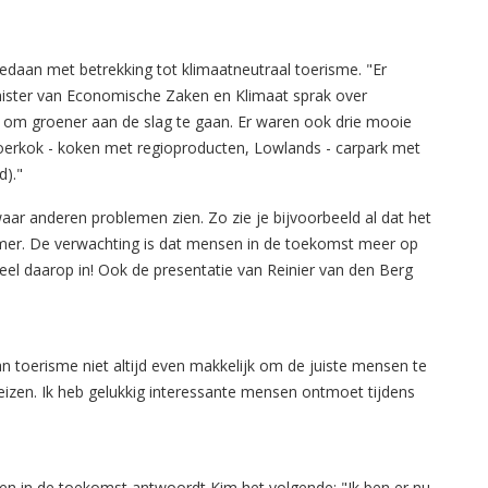
edaan met betrekking tot klimaatneutraal toerisme. "Er
nister van Economische Zaken en Klimaat sprak over
jn om groener aan de slag te gaan. Er waren ook drie mooie
Boerkok - koken met regioproducten, Lowlands - carpark met
d)."
waar anderen problemen zien. Zo zie je bijvoorbeeld al dat het
omer. De verwachting is dat mensen in de toekomst meer op
eel daarop in! Ook de presentatie van Reinier van den Berg
n toerisme niet altijd even makkelijk om de juiste mensen te
reizen. Ik heb gelukkig interessante mensen ontmoet tijdens
en in de toekomst antwoordt Kim het volgende: "Ik ben er nu