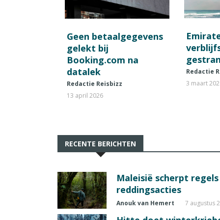
Emirat
Geen betaalgegevens
verblij
gelekt bij
gestran
Booking.com na
datalek
Redactie R
3 maart 20
Redactie Reisbizz
13 april 2026
RECENTE BERICHTEN
Maleisië scherpt regel
reddingsacties
Anouk van Hemert
7 augustus 
Hitte doet winterkrie