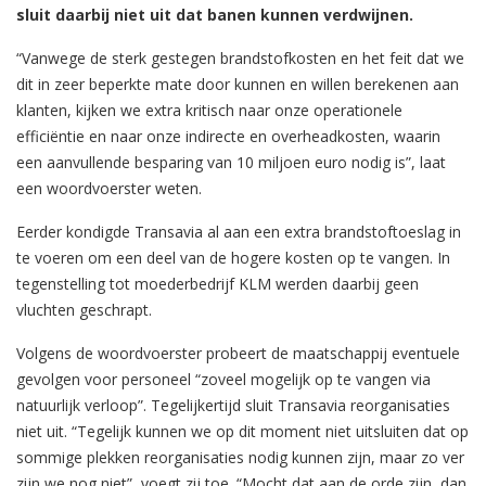
sluit daarbij niet uit dat banen kunnen verdwijnen.
“Vanwege de sterk gestegen brandstofkosten en het feit dat we
dit in zeer beperkte mate door kunnen en willen berekenen aan
klanten, kijken we extra kritisch naar onze operationele
efficiëntie en naar onze indirecte en overheadkosten, waarin
een aanvullende besparing van 10 miljoen euro nodig is”, laat
een woordvoerster weten.
Eerder kondigde Transavia al aan een extra brandstoftoeslag in
te voeren om een deel van de hogere kosten op te vangen. In
tegenstelling tot moederbedrijf KLM werden daarbij geen
vluchten geschrapt.
Volgens de woordvoerster probeert de maatschappij eventuele
gevolgen voor personeel “zoveel mogelijk op te vangen via
natuurlijk verloop”. Tegelijkertijd sluit Transavia reorganisaties
niet uit. “Tegelijk kunnen we op dit moment niet uitsluiten dat op
sommige plekken reorganisaties nodig kunnen zijn, maar zo ver
zijn we nog niet”, voegt zij toe. “Mocht dat aan de orde zijn, dan