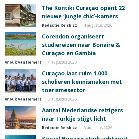
The Kontiki Curaçao opent 22
nieuwe ‘jungle chic’-kamers
Redactie Reisbizz
4 augustus 2026
Corendon organiseert
studiereizen naar Bonaire &
Curaçao en Gambia
Anouk van Hemert
4 augustus 2026
Curaçao laat ruim 1.000
scholieren kennismaken met
toerismesector
Anouk van Hemert
3 augustus 2026
Aantal Nederlandse reizigers
naar Turkije stijgt licht
Redactie Reisbizz
3 augustus 2026
Koraal Bonaire sterk achteruit,