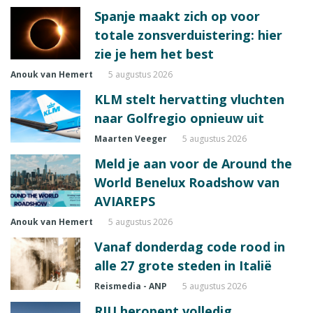
Spanje maakt zich op voor
totale zonsverduistering: hier
zie je hem het best
Anouk van Hemert
5 augustus 2026
KLM stelt hervatting vluchten
naar Golfregio opnieuw uit
Maarten Veeger
5 augustus 2026
Meld je aan voor de Around the
World Benelux Roadshow van
AVIAREPS
Anouk van Hemert
5 augustus 2026
Vanaf donderdag code rood in
alle 27 grote steden in Italië
Reismedia - ANP
5 augustus 2026
RIU heropent volledig