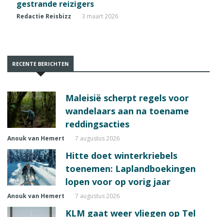
gestrande reizigers
Redactie Reisbizz
3 maart 2026
RECENTE BERICHTEN
Maleisië scherpt regels voor
wandelaars aan na toename
reddingsacties
Anouk van Hemert
7 augustus 2026
Hitte doet winterkriebels
toenemen: Laplandboekingen
lopen voor op vorig jaar
Anouk van Hemert
7 augustus 2026
KLM gaat weer vliegen op Tel