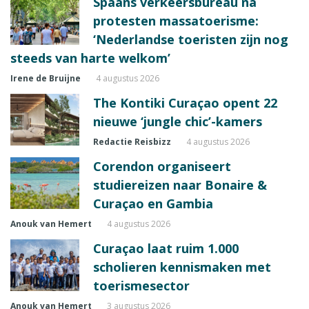
Spaans verkeersbureau na
protesten massatoerisme:
‘Nederlandse toeristen zijn nog
steeds van harte welkom’
Irene de Bruijne
4 augustus 2026
The Kontiki Curaçao opent 22
nieuwe ‘jungle chic’-kamers
Redactie Reisbizz
4 augustus 2026
Corendon organiseert
studiereizen naar Bonaire &
Curaçao en Gambia
Anouk van Hemert
4 augustus 2026
Curaçao laat ruim 1.000
scholieren kennismaken met
toerismesector
Anouk van Hemert
3 augustus 2026