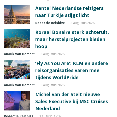
Aantal Nederlandse reizigers
naar Turkije stijgt licht
Redactie Reisbizz
3 augustus 2026
Koraal Bonaire sterk achteruit,
maar herstelprojecten bieden
hoop
Anouk van Hemert
3 augustus 2026
‘Fly As You Are’: KLM en andere
reisorganisaties varen mee
tijdens WorldPride
Anouk van Hemert
3 augustus 2026
Michel van der Stelt nieuwe
Sales Executive bij MSC Cruises
Nederland
Redactie Reisbizz
3 augustus 2026