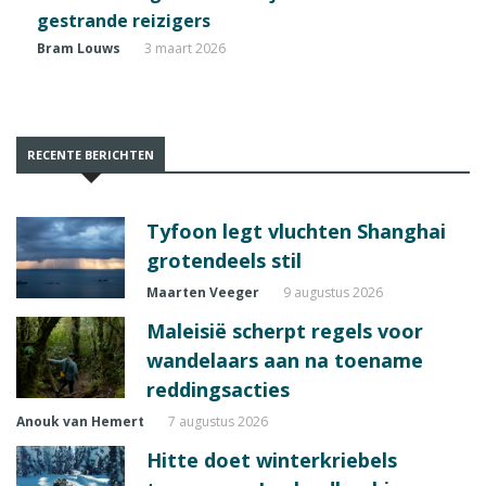
gestrande reizigers
Bram Louws
3 maart 2026
RECENTE BERICHTEN
Tyfoon legt vluchten Shanghai
grotendeels stil
Maarten Veeger
9 augustus 2026
Maleisië scherpt regels voor
wandelaars aan na toename
reddingsacties
Anouk van Hemert
7 augustus 2026
Hitte doet winterkriebels