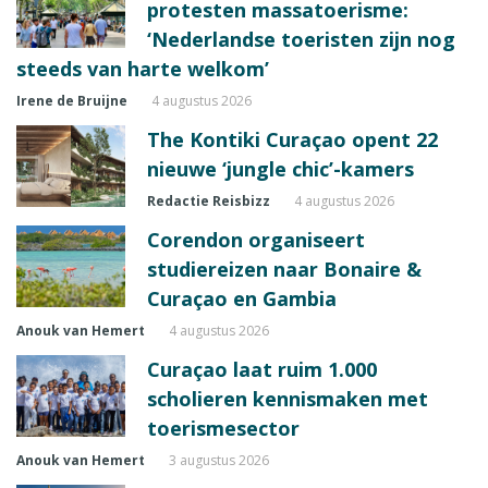
protesten massatoerisme:
‘Nederlandse toeristen zijn nog
steeds van harte welkom’
Irene de Bruijne
4 augustus 2026
The Kontiki Curaçao opent 22
nieuwe ‘jungle chic’-kamers
Redactie Reisbizz
4 augustus 2026
Corendon organiseert
studiereizen naar Bonaire &
Curaçao en Gambia
Anouk van Hemert
4 augustus 2026
Curaçao laat ruim 1.000
scholieren kennismaken met
toerismesector
Anouk van Hemert
3 augustus 2026