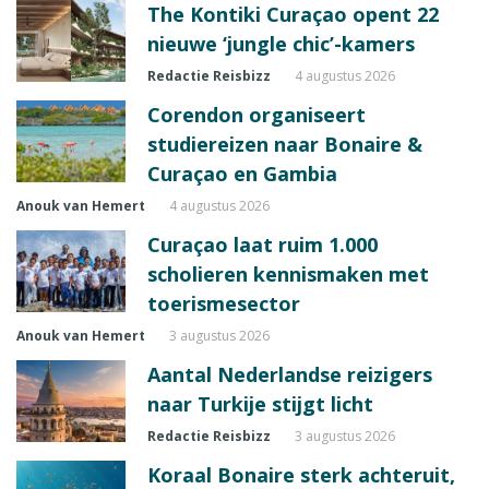
The Kontiki Curaçao opent 22
nieuwe ‘jungle chic’-kamers
Redactie Reisbizz
4 augustus 2026
Corendon organiseert
studiereizen naar Bonaire &
Curaçao en Gambia
Anouk van Hemert
4 augustus 2026
Curaçao laat ruim 1.000
scholieren kennismaken met
toerismesector
Anouk van Hemert
3 augustus 2026
Aantal Nederlandse reizigers
naar Turkije stijgt licht
Redactie Reisbizz
3 augustus 2026
Koraal Bonaire sterk achteruit,