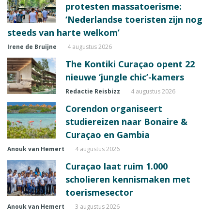
protesten massatoerisme:
‘Nederlandse toeristen zijn nog
steeds van harte welkom’
Irene de Bruijne
4 augustus 2026
The Kontiki Curaçao opent 22
nieuwe ‘jungle chic’-kamers
Redactie Reisbizz
4 augustus 2026
Corendon organiseert
studiereizen naar Bonaire &
Curaçao en Gambia
Anouk van Hemert
4 augustus 2026
Curaçao laat ruim 1.000
scholieren kennismaken met
toerismesector
Anouk van Hemert
3 augustus 2026