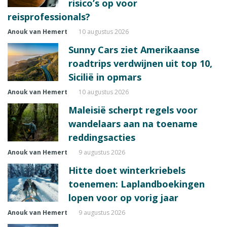
risico’s op voor
reisprofessionals?
Anouk van Hemert
10 augustus 2026
Sunny Cars ziet Amerikaanse
roadtrips verdwijnen uit top 10,
Sicilië in opmars
Anouk van Hemert
10 augustus 2026
Maleisië scherpt regels voor
wandelaars aan na toename
reddingsacties
Anouk van Hemert
9 augustus 2026
Hitte doet winterkriebels
toenemen: Laplandboekingen
lopen voor op vorig jaar
Anouk van Hemert
9 augustus 2026