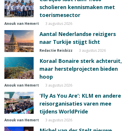
scholieren kennismaken met
toerismesector
Anouk van Hemert
3 augustus 2026
Aantal Nederlandse reizigers
naar Turkije stijgt licht
Redactie Reisbizz
3 augustus 2026
Koraal Bonaire sterk achteruit,
maar herstelprojecten bieden
hoop
Anouk van Hemert
3 augustus 2026
‘Fly As You Are’: KLM en andere
reisorganisaties varen mee
tijdens WorldPride
Anouk van Hemert
3 augustus 2026
Michel van der Stelt nieuwe