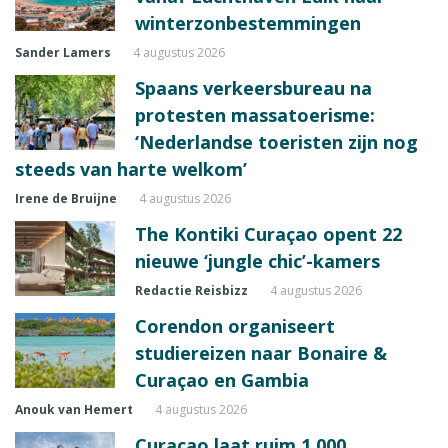
winterzonbestemmingen
Sander Lamers
4 augustus 2026
Spaans verkeersbureau na
protesten massatoerisme:
‘Nederlandse toeristen zijn nog
steeds van harte welkom’
Irene de Bruijne
4 augustus 2026
The Kontiki Curaçao opent 22
nieuwe ‘jungle chic’-kamers
Redactie Reisbizz
4 augustus 2026
Corendon organiseert
studiereizen naar Bonaire &
Curaçao en Gambia
Anouk van Hemert
4 augustus 2026
Curaçao laat ruim 1.000