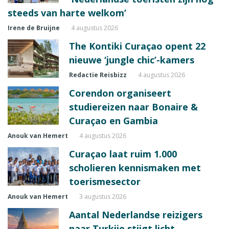
steeds van harte welkom’
Irene de Bruijne
4 augustus 2026
The Kontiki Curaçao opent 22
nieuwe ‘jungle chic’-kamers
Redactie Reisbizz
4 augustus 2026
Corendon organiseert
studiereizen naar Bonaire &
Curaçao en Gambia
Anouk van Hemert
4 augustus 2026
Curaçao laat ruim 1.000
scholieren kennismaken met
toerismesector
Anouk van Hemert
3 augustus 2026
Aantal Nederlandse reizigers
naar Turkije stijgt licht