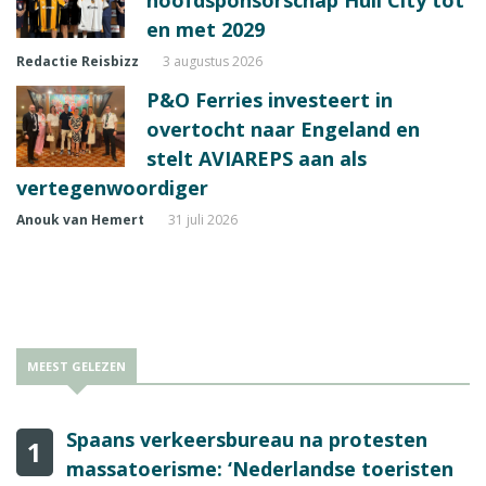
hoofdsponsorschap Hull City tot
en met 2029
Redactie Reisbizz
3 augustus 2026
P&O Ferries investeert in
overtocht naar Engeland en
stelt AVIAREPS aan als
vertegenwoordiger
Anouk van Hemert
31 juli 2026
MEEST GELEZEN
Spaans verkeersbureau na protesten
1
massatoerisme: ‘Nederlandse toeristen