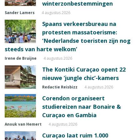
winterzonbestemmingen
Sander Lamers
4 augustus 2026
Spaans verkeersbureau na
protesten massatoerisme:
‘Nederlandse toeristen zijn nog
steeds van harte welkom’
Irene de Bruijne
4 augustus 2026
The Kontiki Curaçao opent 22
nieuwe ‘jungle chic’-kamers
Redactie Reisbizz
4 augustus 2026
Corendon organiseert
studiereizen naar Bonaire &
Curaçao en Gambia
Anouk van Hemert
4 augustus 2026
Curaçao laat ruim 1.000