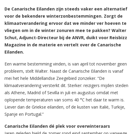
De Canarische Eilanden zijn steeds vaker een alternatief
voor de bekendere winterzonbestemmingen. Zorgt de
klimaatverandering ervoor dat we minder ver hoeven te
vliegen om in de winter zonuren mee te pakken? Walter
Schut, Adjunct-Directeur bij de ANVR, duikt voor Reisbizz
Magazine in de materie en vertelt over de Canarische
Eilanden.
Een warme bestemming vinden, is van april tot november geen
probleem, stelt Walter. Naast de Canarische Eilanden is vanaf
mei het hele Middellandse Zeegebied zonzeker. “De
klimaatverandering versterkt dit. Sterker: reizigers mijden steden
als Athene, Madrid of Sevilla in juli en augustus omdat met
oplopende temperaturen van soms 40 °C het daar te warm is.
Liever dan de Griekse eilanden, of de kusten van Italië, Turkije,
Spanje en Portugal.”
Canarische Eilanden dé plek voor overwinteraars
Jaren geleden hield de zomer rond eind september op vanwege