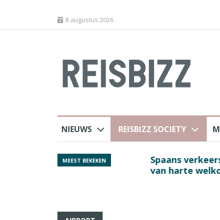
8 augustus 2026
NIEUWS
REISBIZZ SOCIETY
M
rland
Spaans verkeersbure
MEEST BEKEKEN
van harte welkom’