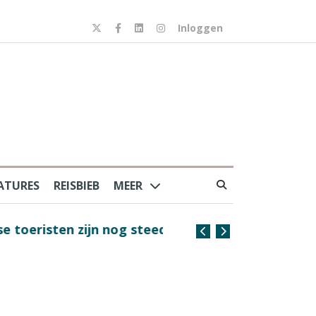
Inloggen
ATURES
REISBIEB
MEER
risten zijn nog steeds
Coffee with the Captain