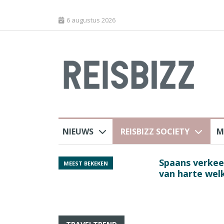
6 augustus 2026
NIEUWS
REISBIZZ SOCIETY
M
rland
Spaans verkeersbure
MEEST BEKEKEN
van harte welkom’