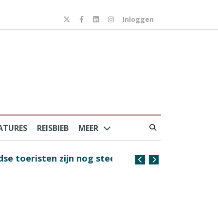
Inloggen
ATURES
REISBIEB
MEER
risten zijn nog steeds
Na Frankrijk en Spanje