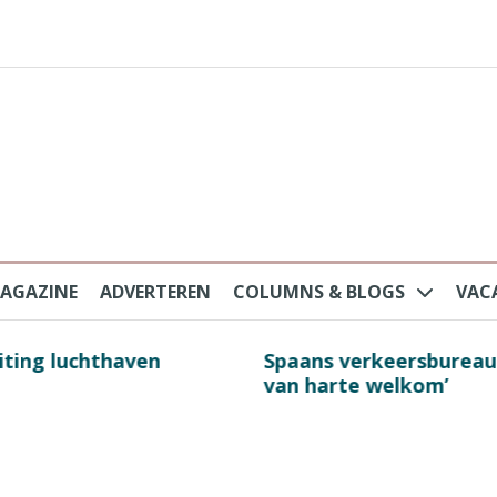
AGAZINE
ADVERTEREN
COLUMNS & BLOGS
VAC
au na protesten massatoerisme: ‘Nederlandse toe