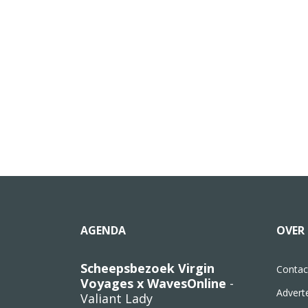
AGENDA
OVER 
Scheepsbezoek Virgin
Contac
Voyages x WavesOnline
-
Advert
Valiant Lady