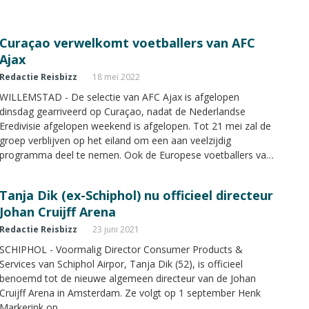
Curaçao verwelkomt voetballers van AFC
Ajax
Redactie Reisbizz
18 mei 2022
WILLEMSTAD - De selectie van AFC Ajax is afgelopen
dinsdag gearriveerd op Curaçao, nadat de Nederlandse
Eredivisie afgelopen weekend is afgelopen. Tot 21 mei zal de
groep verblijven op het eiland om een aan veelzijdig
programma deel te nemen. Ook de Europese voetballers van
Team Curaçao zijn aanwezig.
Tanja Dik (ex-Schiphol) nu officieel directeur
Johan Cruijff Arena
Redactie Reisbizz
23 juni 2021
SCHIPHOL - Voormalig Director Consumer Products &
Services van Schiphol Airpor, Tanja Dik (52), is officieel
benoemd tot de nieuwe algemeen directeur van de Johan
Cruijff Arena in Amsterdam. Ze volgt op 1 september Henk
Markerink op.