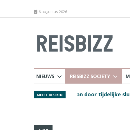
6 augustus 2026
NIEUWS
REISBIZZ SOCIETY
M
 sluiting luchthaven
Spaans verkeersbure
MEEST BEKEKEN
van harte welkom’