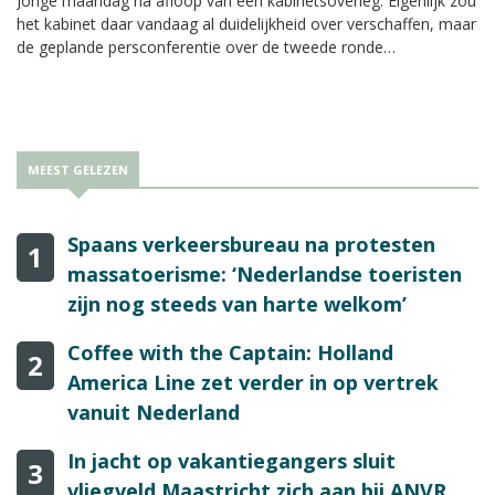
Jonge maandag na afloop van een kabinetsoverleg. Eigenlijk zou
het kabinet daar vandaag al duidelijkheid over verschaffen, maar
de geplande persconferentie over de tweede ronde
versoepelingen werd uitgesteld vanwege de hoge
ziekenhuisbezetting.
MEEST GELEZEN
Spaans verkeersbureau na protesten
1
massatoerisme: ‘Nederlandse toeristen
zijn nog steeds van harte welkom’
Coffee with the Captain: Holland
2
America Line zet verder in op vertrek
vanuit Nederland
In jacht op vakantiegangers sluit
3
vliegveld Maastricht zich aan bij ANVR