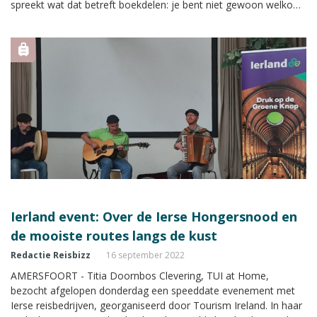
spreekt wat dat betreft boekdelen: je bent niet gewoon welkom,
maar honderdduizend keer. Reisbizz Magazine ging met Palm in
gesprek over zakendoen in Ierland.
Ierland event: Over de Ierse Hongersnood en
de mooiste routes langs de kust
Redactie Reisbizz
16 september 2022
AMERSFOORT - Titia Doornbos Clevering, TUI at Home,
bezocht afgelopen donderdag een speeddate evenement met
Ierse reisbedrijven, georganiseerd door Tourism Ireland. In haar