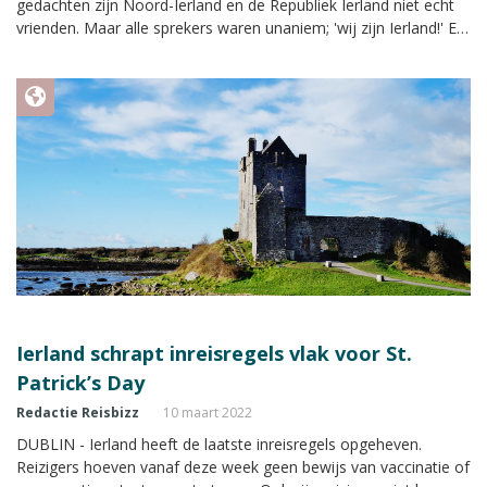
gedachten zijn Noord-Ierland en de Republiek Ierland niet echt
vrienden. Maar alle sprekers waren unaniem; 'wij zijn Ierland!' En
dat mag onderstreept, vetgedrukt en met een uitroepteken. Titia
doet verslag.
Ierland schrapt inreisregels vlak voor St.
Patrick’s Day
Redactie Reisbizz
10 maart 2022
DUBLIN - Ierland heeft de laatste inreisregels opgeheven.
Reizigers hoeven vanaf deze week geen bewijs van vaccinatie of