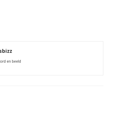
sbizz
oord en beeld