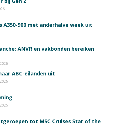
r bij Gen Z
026
s A350-900 met anderhalve week uit
ranche: ANVR en vakbonden bereiken
 2026
 naar ABC-eilanden uit
 2026
mming
 2026
itgeroepen tot MSC Cruises Star of the