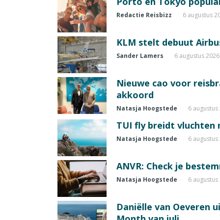
Porto en Tokyo populai
Redactie Reisbizz
6 augustus 2
KLM stelt debuut Airbu
Sander Lamers
6 augustus 2026
Nieuwe cao voor reisb
akkoord
Natasja Hoogstede
6 augustus
TUI fly breidt vluchten
Natasja Hoogstede
6 augustus
ANVR: Check je beste
Natasja Hoogstede
6 augustus
Daniëlle van Oeveren u
Month van juli