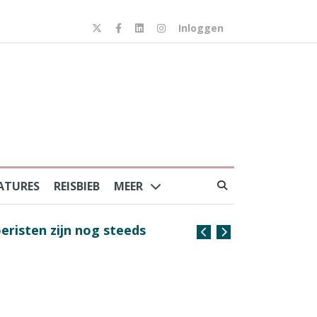
Inloggen
ATURES
REISBIEB
MEER
risten zijn nog steeds
Coffee with the Captain