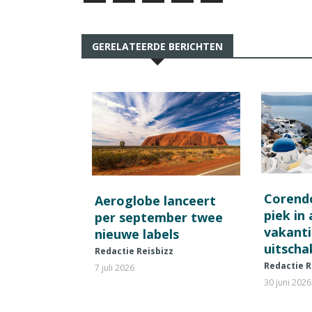
GERELATEERDE BERICHTEN
Corend
Aeroglobe lanceert
piek in
per september twee
vakant
nieuwe labels
uitscha
Redactie Reisbizz
Redactie R
7 juli 2026
30 juni 2026