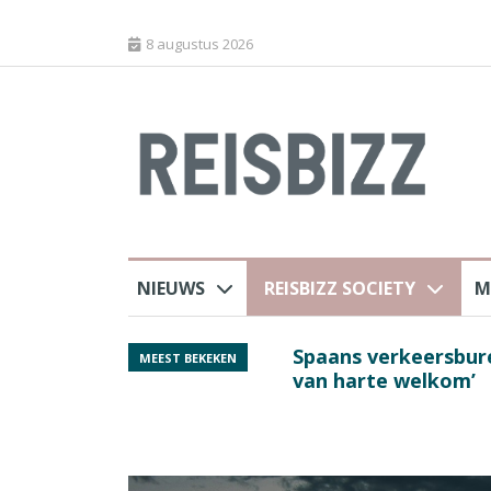
8 augustus 2026
NIEUWS
REISBIZZ SOCIETY
M
rland
Spaans verkeersbure
MEEST BEKEKEN
van harte welkom’