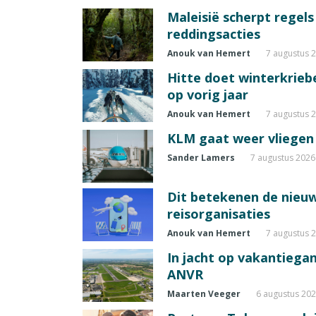
Maleisië scherpt regel
reddingsacties
Anouk van Hemert
7 augustus 
Hitte doet winterkrie
op vorig jaar
Anouk van Hemert
7 augustus 
KLM gaat weer vliegen 
Sander Lamers
7 augustus 2026
Dit betekenen de nieuw
reisorganisaties
Anouk van Hemert
7 augustus 
In jacht op vakantiegang
ANVR
Maarten Veeger
6 augustus 20