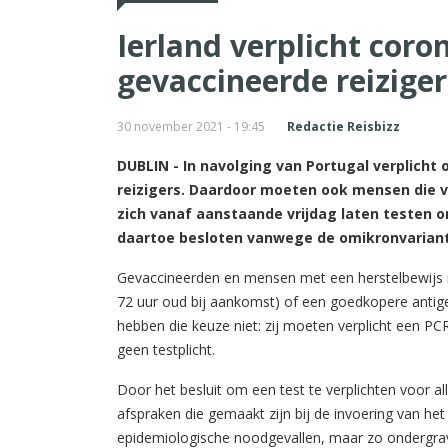
Ierland verplicht coro
gevaccineerde reiziger
30 november 2021 - 19:45
Redactie Reisbizz
DUBLIN - In navolging van Portugal verplicht
reizigers. Daardoor moeten ook mensen die vo
zich vanaf aanstaande vrijdag laten testen o
daartoe besloten vanwege de omikronvariant
Gevaccineerden en mensen met een herstelbewijs 
72 uur oud bij aankomst) of een goedkopere antige
hebben die keuze niet: zij moeten verplicht een PC
geen testplicht.
Door het besluit om een test te verplichten voor alle
afspraken die gemaakt zijn bij de invoering van het
epidemiologische noodgevallen, maar zo ondergrav