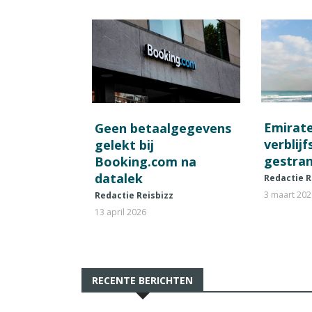
Emirat
Geen betaalgegevens
verblij
gelekt bij
gestran
Booking.com na
datalek
Redactie R
3 maart 20
Redactie Reisbizz
13 april 2026
RECENTE BERICHTEN