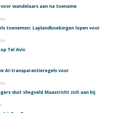
s voor wandelaars aan na toename
2026
bels toenemen: Laplandboekingen lopen voor
2026
op Tel Aviv
e AI-transparantieregels voor
2026
ers sluit vliegveld Maastricht zich aan bij
26