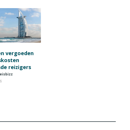
en vergoeden
fskosten
de reizigers
eisbizz
26