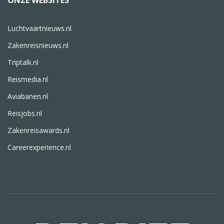
ONZE WEBSITES
Luchtvaartnieuws.nl
Zakenreisnieuws.nl
Triptalk.nl
Reismedia.nl
Aviabanen.nl
Reisjobs.nl
Zakenreisawards.nl
Careerexperience.nl