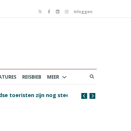
Inloggen
ATURES
REISBIEB
MEER
risten zijn nog steeds
Na Frankrijk en Spanje