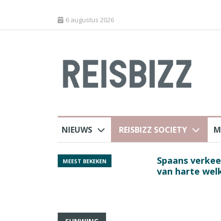
6 augustus 2026
NIEUWS
REISBIZZ SOCIETY
M
 sluiting luchthaven
Spaans verkeersbure
MEEST BEKEKEN
van harte welkom’