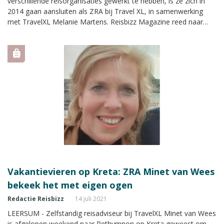
verschillende reisorganisaties gewerkt te hebben, is ze zich in
2014 gaan aansluiten als ZRA bij Travel XL, in samenwerking
met TravelXL Melanie Martens. Reisbizz Magazine reed naar
Leersum om een kijkje te nemen bij haar thuis. “Het is net een
echt reisbureau hé!”
Vakantievieren op Kreta: ZRA Minet van Wees
bekeek het met eigen ogen
Redactie Reisbizz
14 juli 2021
LEERSUM - Zelfstandig reisadviseur bij TravelXL Minet van Wees
is afgelopen weekend naar Rethymnon op Kreta geweest om