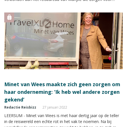
flexibele werkomstandigheden. “Als wij op kantoor problemen
hebben met de bezetting, bel ik één van de dames met de vraag
of ze achter mijn bureau willen gaan zitten.”
Minet van Wees maakte zich geen zorgen om
haar onderneming: ‘Ik heb wel andere zorgen
gekend’
Redactie Reisbizz
27 januari 2022
LEERSUM - Minet van Wees is met haar dertig jaar op de teller
in de reiswereld een echte rot in het vak te noemen. Na bij