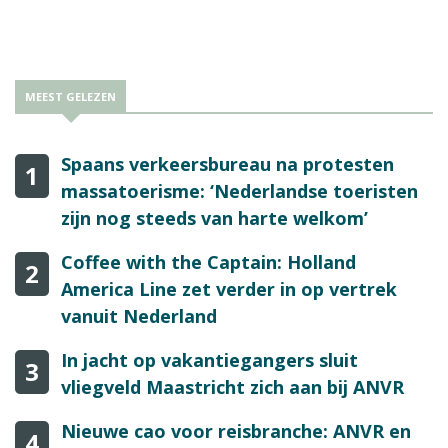
Manager bij Interhome Nederland Rudolf Verbeek om de huidige
stand van zaken te bespreken.
MEEST GELEZEN
Spaans verkeersbureau na protesten
1
massatoerisme: ‘Nederlandse toeristen
zijn nog steeds van harte welkom’
Coffee with the Captain: Holland
2
America Line zet verder in op vertrek
vanuit Nederland
In jacht op vakantiegangers sluit
3
vliegveld Maastricht zich aan bij ANVR
Nieuwe cao voor reisbranche: ANVR en
4