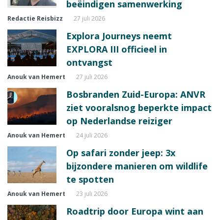
beëindigen samenwerking
Redactie Reisbizz
27 juli 2026
Explora Journeys neemt
EXPLORA III officieel in
ontvangst
Anouk van Hemert
27 juli 2026
Bosbranden Zuid-Europa: ANVR
ziet vooralsnog beperkte impact
op Nederlandse reiziger
Anouk van Hemert
24 juli 2026
Op safari zonder jeep: 3x
bijzondere manieren om wildlife
te spotten
Anouk van Hemert
23 juli 2026
Roadtrip door Europa wint aan