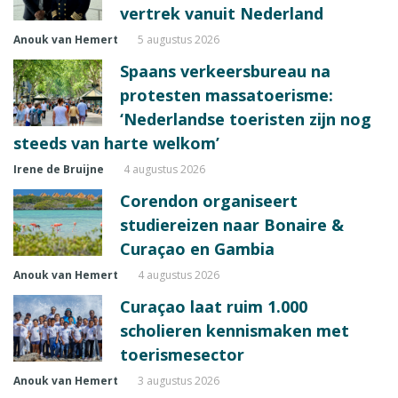
vertrek vanuit Nederland
Anouk van Hemert
5 augustus 2026
Spaans verkeersbureau na
protesten massatoerisme:
‘Nederlandse toeristen zijn nog
steeds van harte welkom’
Irene de Bruijne
4 augustus 2026
Corendon organiseert
studiereizen naar Bonaire &
Curaçao en Gambia
Anouk van Hemert
4 augustus 2026
Curaçao laat ruim 1.000
scholieren kennismaken met
toerismesector
Anouk van Hemert
3 augustus 2026