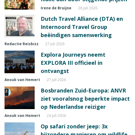
Irene de Bruijne
28 juli 2026
Dutch Travel Alliance (DTA) en
Internoord Travel Group
beëindigen samenwerking
Redactie Reisbizz
27 juli 2026
Explora Journeys neemt
EXPLORA III officieel in
ontvangst
Anouk van Hemert
27 juli 2026
Bosbranden Zuid-Europa: ANVR
ziet vooralsnog beperkte impact
op Nederlandse reiziger
Anouk van Hemert
24 juli 2026
Op safari zonder jeep: 3x
bijzondere manieren om wildlife