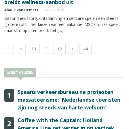
breidt wellness-aanbod uit
Anouk van Hemert
22 juni 2026
Gezondheidszorg, ontspanning en selfcare spelen een steeds
grotere rol bij het kiezen van een vakantie. MSC Cruises speelt
daar slim op in en breidt het […]
1
<
10
11
12
>
44
MEEST GELEZEN
Spaans verkeersbureau na protesten
1
massatoerisme: ‘Nederlandse toeristen
zijn nog steeds van harte welkom’
Coffee with the Captain: Holland
2
America Line zet verder in op vertrek