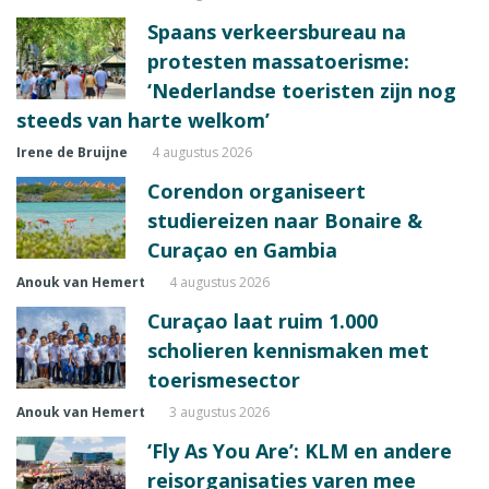
Spaans verkeersbureau na
protesten massatoerisme:
‘Nederlandse toeristen zijn nog
steeds van harte welkom’
Irene de Bruijne
4 augustus 2026
Corendon organiseert
studiereizen naar Bonaire &
Curaçao en Gambia
Anouk van Hemert
4 augustus 2026
Curaçao laat ruim 1.000
scholieren kennismaken met
toerismesector
Anouk van Hemert
3 augustus 2026
‘Fly As You Are’: KLM en andere
reisorganisaties varen mee