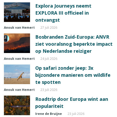
Explora Journeys neemt
EXPLORA III officieel in
ontvangst
Anouk van Hemert
27 juli 2026
Bosbranden Zuid-Europa: ANVR
ziet vooralsnog beperkte impact
op Nederlandse reiziger
Anouk van Hemert
24 juli 2026
Op safari zonder jeep: 3x
bijzondere manieren om wildlife
te spotten
Anouk van Hemert
23 juli 2026
Roadtrip door Europa wint aan
populariteit
Irene de Bruijne
23 juli 2026