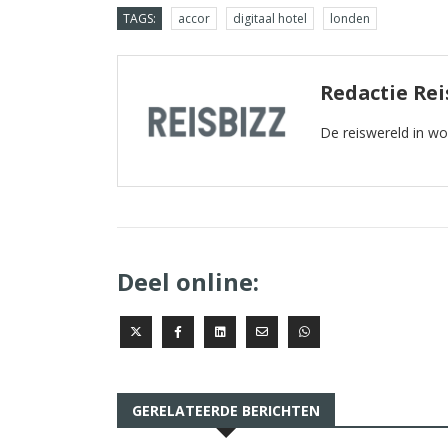
TAGS:
accor
digitaal hotel
londen
Redactie Rei
De reiswereld in w
Deel online:
GERELATEERDE BERICHTEN