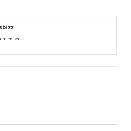
sbizz
oord en beeld