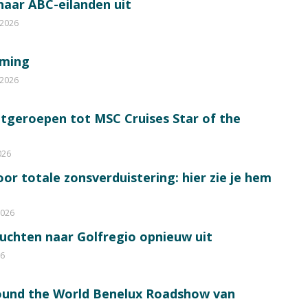
 naar ABC-eilanden uit
 2026
mming
 2026
itgeroepen tot MSC Cruises Star of the
026
or totale zonsverduistering: hier zie je hem
2026
luchten naar Golfregio opnieuw uit
26
round the World Benelux Roadshow van