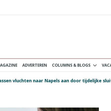
AGAZINE
ADVERTEREN
COLUMNS & BLOGS
VAC
au na protesten massatoerisme: ‘Nederlandse toe