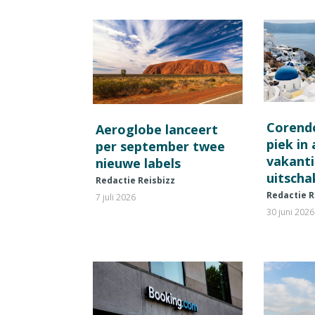
Corend
Aeroglobe lanceert
piek in
per september twee
vakant
nieuwe labels
uitscha
Redactie Reisbizz
Redactie R
7 juli 2026
30 juni 2026