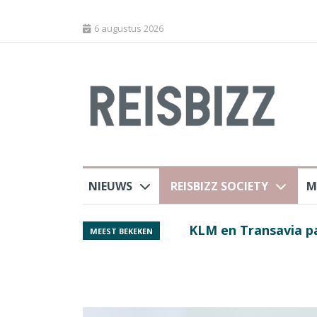
6 augustus 2026
NIEUWS
REISBIZZ SOCIETY
M
 sluiting luchthaven
Spaans verkeersbure
MEEST BEKEKEN
van harte welkom’