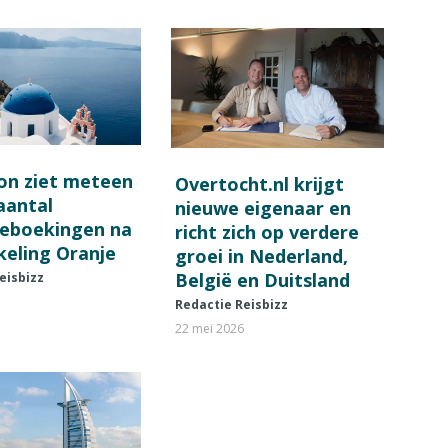
on ziet meteen
Overtocht.nl krijgt
 aantal
nieuwe eigenaar en
ieboekingen na
richt zich op verdere
keling Oranje
groei in Nederland,
België en Duitsland
eisbizz
Redactie Reisbizz
22 mei 2026