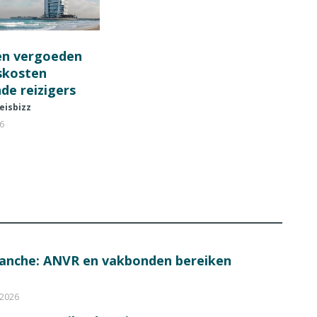
en vergoeden
fskosten
de reizigers
eisbizz
26
ranche: ANVR en vakbonden bereiken
 2026