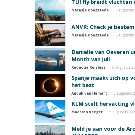
TUI fly breidt vluchten
Natasja Hoogstede
6 augustus
ANVR: Check je beste
Natasja Hoogstede
6 augustus
Daniëlle van Oeveren u
Month van juli
Redactie Reisbizz
6 augustus 2
Spanje maakt zich op vo
het best
Anouk van Hemert
5 augustus 
KLM stelt hervatting v
Maarten Veeger
5 augustus 20
Meld je aan voor de A