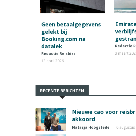
Emirat
Geen betaalgegevens
verblij
gelekt bij
gestran
Booking.com na
datalek
Redactie R
3 maart 20
Redactie Reisbizz
13 april 2026
RECENTE BERICHTEN
Nieuwe cao voor reisb
akkoord
Natasja Hoogstede
6 augustus