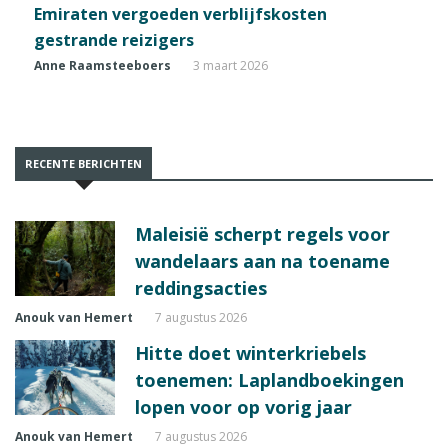
Emiraten vergoeden verblijfskosten
gestrande reizigers
Anne Raamsteeboers
3 maart 2026
RECENTE BERICHTEN
Maleisië scherpt regels voor
wandelaars aan na toename
reddingsacties
Anouk van Hemert
7 augustus 2026
Hitte doet winterkriebels
toenemen: Laplandboekingen
lopen voor op vorig jaar
Anouk van Hemert
7 augustus 2026