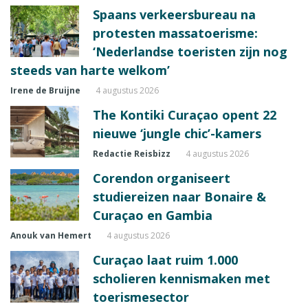
Spaans verkeersbureau na
protesten massatoerisme:
‘Nederlandse toeristen zijn nog
steeds van harte welkom’
Irene de Bruijne
4 augustus 2026
The Kontiki Curaçao opent 22
nieuwe ‘jungle chic’-kamers
Redactie Reisbizz
4 augustus 2026
Corendon organiseert
studiereizen naar Bonaire &
Curaçao en Gambia
Anouk van Hemert
4 augustus 2026
Curaçao laat ruim 1.000
scholieren kennismaken met
toerismesector