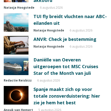
akkoord
Natasja Hoogstede
6 augustus 2026
TUI fly breidt vluchten naar ABC-
eilanden uit
Natasja Hoogstede
6 augustus 2026
ANVR: Check je bestemming
Natasja Hoogstede
6 augustus 2026
Daniëlle van Oeveren
uitgeroepen tot MSC Cruises
Star of the Month van juli
Redactie Reisbizz
6 augustus 2026
Spanje maakt zich op voor
totale zonsverduistering: hier
zie je hem het best
Anouk van Hemert
5 augustus 2026