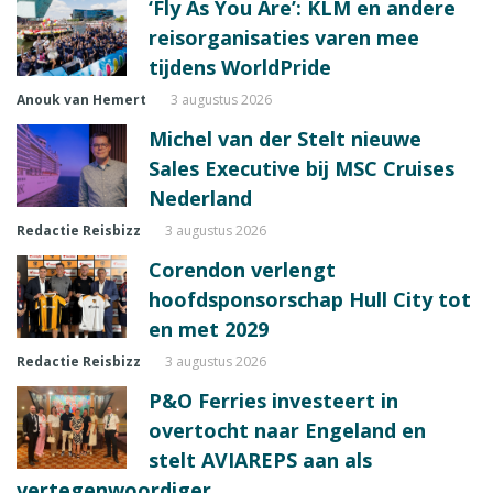
‘Fly As You Are’: KLM en andere
reisorganisaties varen mee
tijdens WorldPride
Anouk van Hemert
3 augustus 2026
Michel van der Stelt nieuwe
Sales Executive bij MSC Cruises
Nederland
Redactie Reisbizz
3 augustus 2026
Corendon verlengt
hoofdsponsorschap Hull City tot
en met 2029
Redactie Reisbizz
3 augustus 2026
P&O Ferries investeert in
overtocht naar Engeland en
stelt AVIAREPS aan als
vertegenwoordiger