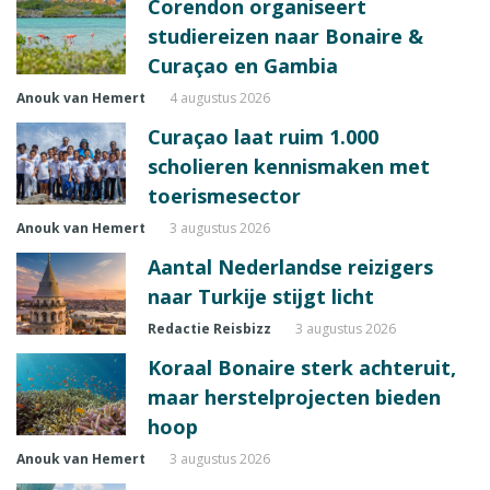
Corendon organiseert
studiereizen naar Bonaire &
Curaçao en Gambia
Anouk van Hemert
4 augustus 2026
Curaçao laat ruim 1.000
scholieren kennismaken met
toerismesector
Anouk van Hemert
3 augustus 2026
Aantal Nederlandse reizigers
naar Turkije stijgt licht
Redactie Reisbizz
3 augustus 2026
Koraal Bonaire sterk achteruit,
maar herstelprojecten bieden
hoop
Anouk van Hemert
3 augustus 2026