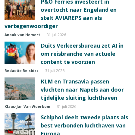
P&O Ferries investeert in
overtocht naar Engeland en
stelt AVIAREPS aan als
vertegenwoordiger
Anouk van Hemert
31 juli 2026
Duits Verkeersbureau zet AI in
om reisbranche van actuele
content te voorzien
Redactie Reisbizz
31 juli 2026
KLM en Transavia passen
vluchten naar Napels aan door
tijdelijke sluiting luchthaven
Klaas-Jan Van Woerkom
31 juli 2026
Schiphol deelt tweede plaats als
best verbonden luchthaven van
Europa