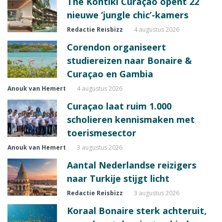
The Kontiki Curaçao opent 22
nieuwe ‘jungle chic’-kamers
Redactie Reisbizz
4 augustus 2026
Corendon organiseert
studiereizen naar Bonaire &
Curaçao en Gambia
Anouk van Hemert
4 augustus 2026
Curaçao laat ruim 1.000
scholieren kennismaken met
toerismesector
Anouk van Hemert
3 augustus 2026
Aantal Nederlandse reizigers
naar Turkije stijgt licht
Redactie Reisbizz
3 augustus 2026
Koraal Bonaire sterk achteruit,