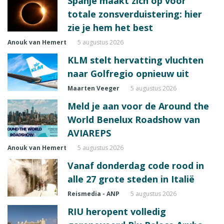
Spanje maakt zich op voor
totale zonsverduistering: hier
zie je hem het best
Anouk van Hemert
5 augustus 2026
KLM stelt hervatting vluchten
naar Golfregio opnieuw uit
Maarten Veeger
5 augustus 2026
Meld je aan voor de Around the
World Benelux Roadshow van
AVIAREPS
Anouk van Hemert
5 augustus 2026
Vanaf donderdag code rood in
alle 27 grote steden in Italië
Reismedia - ANP
5 augustus 2026
RIU heropent volledig