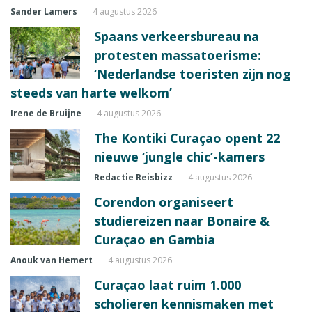
Sander Lamers
4 augustus 2026
Spaans verkeersbureau na
protesten massatoerisme:
‘Nederlandse toeristen zijn nog
steeds van harte welkom’
Irene de Bruijne
4 augustus 2026
The Kontiki Curaçao opent 22
nieuwe ‘jungle chic’-kamers
Redactie Reisbizz
4 augustus 2026
Corendon organiseert
studiereizen naar Bonaire &
Curaçao en Gambia
Anouk van Hemert
4 augustus 2026
Curaçao laat ruim 1.000
scholieren kennismaken met