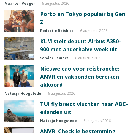
Maarten Veeger
6 augustus 2026
Porto en Tokyo populair bij Gen
Z
Redactie Reisbizz
6 augustus 2026
KLM stelt debuut Airbus A350-
900 met anderhalve week uit
Sander Lamers
6 augustus 2026
Nieuwe cao voor reisbranche:
ANVR en vakbonden bereiken
akkoord
Natasja Hoogstede
6 augustus 2026
TUI fly breidt vluchten naar ABC-
eilanden uit
Natasja Hoogstede
6 augustus 2026
ANVR: Check je bestemming