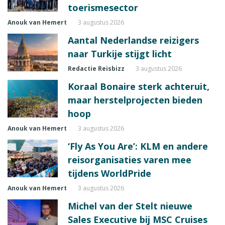
toerismesector
Anouk van Hemert
3 augustus 2026
Aantal Nederlandse reizigers
naar Turkije stijgt licht
Redactie Reisbizz
3 augustus 2026
Koraal Bonaire sterk achteruit,
maar herstelprojecten bieden
hoop
Anouk van Hemert
3 augustus 2026
‘Fly As You Are’: KLM en andere
reisorganisaties varen mee
tijdens WorldPride
Anouk van Hemert
3 augustus 2026
Michel van der Stelt nieuwe
Sales Executive bij MSC Cruises