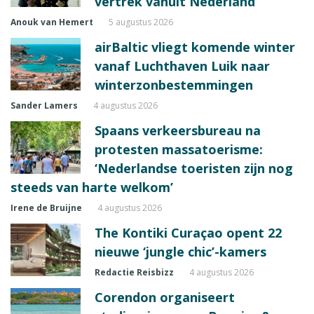
vertrek vanuit Nederland
Anouk van Hemert
5 augustus 2026
airBaltic vliegt komende winter
vanaf Luchthaven Luik naar
winterzonbestemmingen
Sander Lamers
4 augustus 2026
Spaans verkeersbureau na
protesten massatoerisme:
‘Nederlandse toeristen zijn nog
steeds van harte welkom’
Irene de Bruijne
4 augustus 2026
The Kontiki Curaçao opent 22
nieuwe ‘jungle chic’-kamers
Redactie Reisbizz
4 augustus 2026
Corendon organiseert