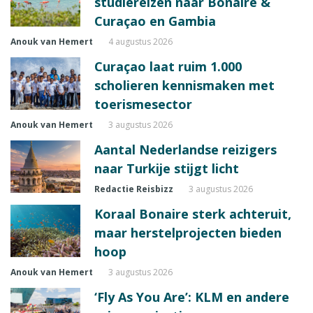
studiereizen naar Bonaire &
Curaçao en Gambia
Anouk van Hemert
4 augustus 2026
Curaçao laat ruim 1.000
scholieren kennismaken met
toerismesector
Anouk van Hemert
3 augustus 2026
Aantal Nederlandse reizigers
naar Turkije stijgt licht
Redactie Reisbizz
3 augustus 2026
Koraal Bonaire sterk achteruit,
maar herstelprojecten bieden
hoop
Anouk van Hemert
3 augustus 2026
‘Fly As You Are’: KLM en andere