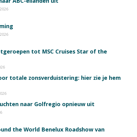
 naar ABC-eilanden uit
 2026
mming
 2026
itgeroepen tot MSC Cruises Star of the
026
or totale zonsverduistering: hier zie je hem
2026
luchten naar Golfregio opnieuw uit
26
round the World Benelux Roadshow van