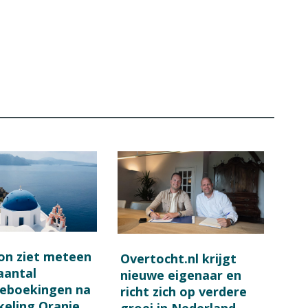
on ziet meteen
Overtocht.nl krijgt
 aantal
nieuwe eigenaar en
ieboekingen na
richt zich op verdere
keling Oranje