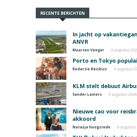
RECENTE BERICHTEN
In jacht op vakantiegang
ANVR
Maarten Veeger
6 augustus 20
Porto en Tokyo populai
Redactie Reisbizz
6 augustus 2
KLM stelt debuut Airbu
Sander Lamers
6 augustus 2026
Nieuwe cao voor reisb
akkoord
Natasja Hoogstede
6 augustus