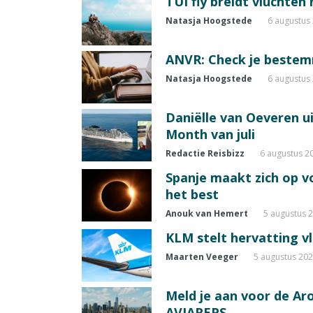
TUI fly breidt vluchten
Natasja Hoogstede
6 augustus
ANVR: Check je beste
Natasja Hoogstede
6 augustus
Daniëlle van Oeveren u
Month van juli
Redactie Reisbizz
6 augustus 2
Spanje maakt zich op vo
het best
Anouk van Hemert
5 augustus 
KLM stelt hervatting v
Maarten Veeger
5 augustus 20
Meld je aan voor de A
AVIAREPS