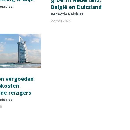
groei in Nederland,
België en Duitsland
eisbizz
Redactie Reisbizz
22 mei 2026
en vergoeden
fskosten
de reizigers
eisbizz
26