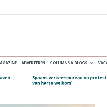
AGAZINE
ADVERTEREN
COLUMNS & BLOGS
VAC
au na protesten massatoerisme: ‘Nederlandse toe