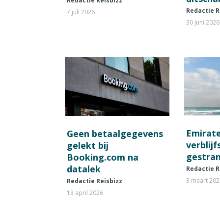
Redactie Reisbizz
Redactie R
7 juli 2026
30 juni 2026
Emirat
Geen betaalgegevens
verblij
gelekt bij
gestran
Booking.com na
datalek
Redactie R
3 maart 20
Redactie Reisbizz
13 april 2026