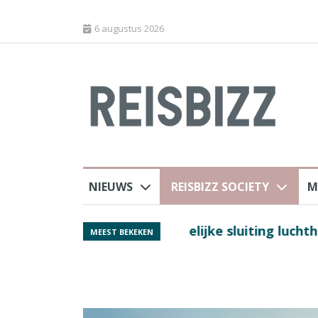
6 augustus 2026
NIEUWS
REISBIZZ SOCIETY
M
 sluiting luchthaven
Spaans verkeersbure
MEEST BEKEKEN
van harte welkom’