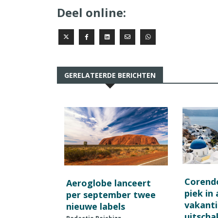
Deel online:
GERELATEERDE BERICHTEN
Corend
Aeroglobe lanceert
piek in
per september twee
vakant
nieuwe labels
uitscha